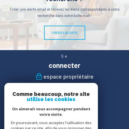
Créer une alerte email et recevez les biens correspondants à votre
recherche dans votre boîte mail !
CRÉER L'ALERTE
Se
connecter
espace propriétaire
Nous
Comme beaucoup, notre site
suivre
utilise les cookies
On aimerait vous accompagner pendant
votre visite.
En poursuivant, vous acceptez l'utilisation des
Nous
cookies par ce site, afin de vous proposer des