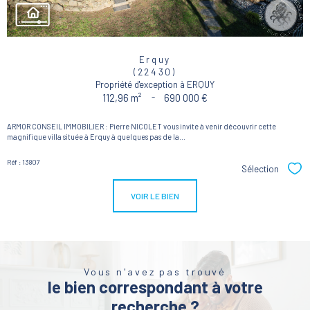
Erquy
(22430)
Propriété d'exception à ERQUY
112,96 m²
-
690 000 €
ARMOR CONSEIL IMMOBILIER : Pierre NICOLET vous invite à venir découvrir cette
magnifique villa située à Erquy à quelques pas de la...
Réf : 13807
Sélection
Sél
VOIR LE BIEN
Vous n'avez pas trouvé
le bien correspondant à votre
recherche ?