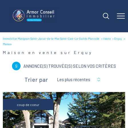
Immobilier Matignon Saint-Jacut-de-la-Mer Saint-Cast-Le-Guildo Plancoët
Vente
Erquy
Maison
Maison en vente sur Erquy
9
ANNONCE(S) TROUVÉE(S) SELON VOS CRITÈRES
Trier par
Les plus récentes
coup de coeur