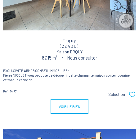
Erquy
(22430)
Maison ERQUY
87,15 m²
-
Nous consulter
EXCLUSIVITÉ ARMOR CONSEIL IMMOBILIER :
Pierre NICOLET vous propose de découvrir cette charmante maison contemporaine,
offrant un cadre de...
Réf : 14177
Sélection
Sél
VOIR LE BIEN