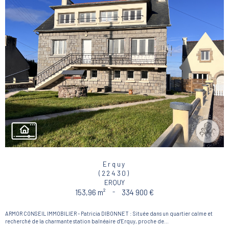
Erquy
(22430)
ERQUY
153,96 m²
-
334 900 €
ARMOR CONSEIL IMMOBILIER - Patricia DIBONNET : Située dans un quartier calme et
recherché de la charmante station balnéaire d'Erquy, proche de...