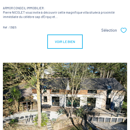
ARMOR CONSEIL IMMOBILIER :
Pierre NICOLET vous invite à découvrir cette magnifique villa située à proximité
immédiate du célèbre cap d'Erquy et...
Réf : 13825
Sélection
Sél
VOIR LE BIEN