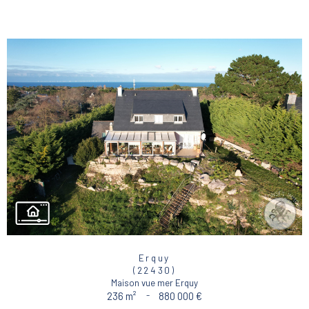
Erquy
(22430)
Maison vue mer Erquy
236 m²
-
880 000 €