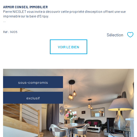
ARMOR CONSEIL IMMOBILIER
Pierre NICOLET vous invite à découvrir cette propriété d’exception offrant une vue
imprenable sur la baie d’Erquy.
...
Réf : 14105
Sélection
Sél
VOIR LE BIEN
sous-compromis
exclusif