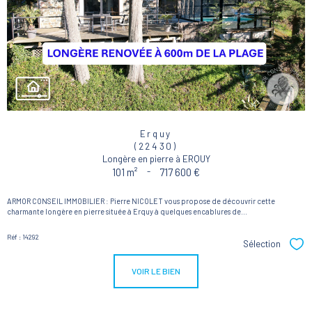
Erquy
(22430)
Longère en pierre à ERQUY
101 m²
-
717 600 €
ARMOR CONSEIL IMMOBILIER : Pierre NICOLET vous propose de découvrir cette
charmante longère en pierre située à Erquy à quelques encablures de...
Réf : 14292
Sélection
Sél
VOIR LE BIEN