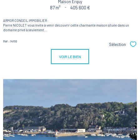
Maison Erquy
87 m²
-
405 600 €
ARMOR CONSEIL IMMOBILIER :
Pierre NICOLET vous invite à venir découvrir cette charmante maison située dans un
domaine privé à seulement...
Réf : 14166
Sélection
Sél
VOIR LE BIEN