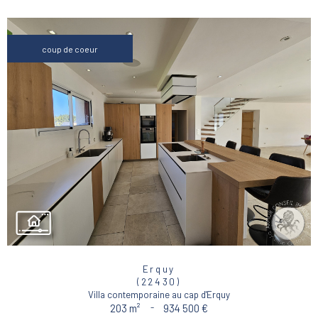
coup de coeur
Erquy
(22430)
Villa contemporaine au cap d'Erquy
203 m²
-
934 500 €