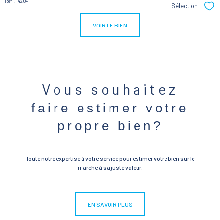
Réf : 14204
Sélection
Sél
VOIR LE BIEN
Vous souhaitez
faire estimer votre
propre bien?
Toute notre expertise à votre service pour estimer votre bien sur le
marché à sa juste valeur.
EN SAVOIR PLUS