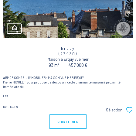
Erquy
(22430)
Maison à Erquy vue mer
93 m²
-
457 000 €
ARMOR CONSEIL IMMOBILIER : MAISON VUE MER ERQUY
Pierre NICOLET vous propose de découvrir cette charmante maison à proximité
immédiate du...
Les...
Réf : 13909
Sélection
Sél
VOIR LE BIEN