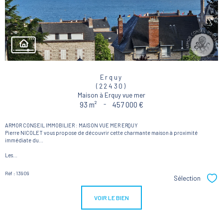
Erquy
(22430)
Maison à Erquy vue mer
93 m²
-
457 000 €
ARMOR CONSEIL IMMOBILIER : MAISON VUE MER ERQUY
Pierre NICOLET vous propose de découvrir cette charmante maison à proximité
immédiate du...
Les...
Réf : 13909
Sélection
Sél
VOIR LE BIEN