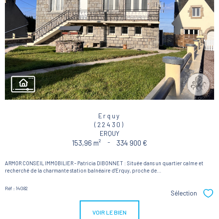
Erquy
(22430)
ERQUY
153,96 m²
-
334 900 €
ARMOR CONSEIL IMMOBILIER - Patricia DIBONNET : Située dans un quartier calme et
recherché de la charmante station balnéaire d'Erquy, proche de...
Réf : 14082
Sélection
Sél
VOIR LE BIEN