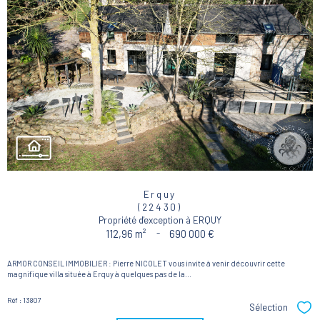
Erquy
(22430)
Propriété d'exception à ERQUY
112,96 m²
-
690 000 €
ARMOR CONSEIL IMMOBILIER : Pierre NICOLET vous invite à venir découvrir cette
magnifique villa située à Erquy à quelques pas de la...
Réf : 13807
Sélection
Sél