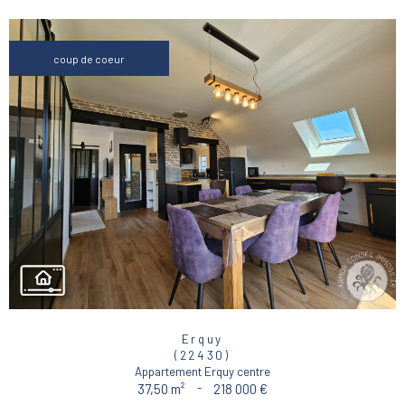
coup de coeur
Erquy
(22430)
Appartement Erquy centre
37,50 m²
-
218 000 €