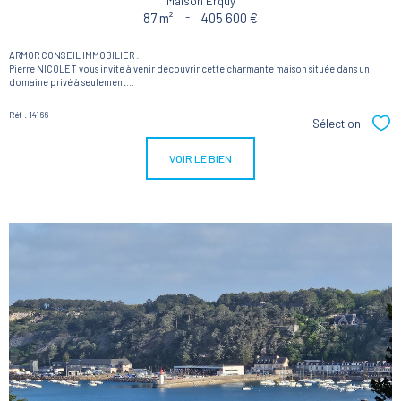
Maison Erquy
87 m²
-
405 600 €
ARMOR CONSEIL IMMOBILIER :
Pierre NICOLET vous invite à venir découvrir cette charmante maison située dans un
domaine privé à seulement...
Réf : 14166
Sélection
Sél
VOIR LE BIEN