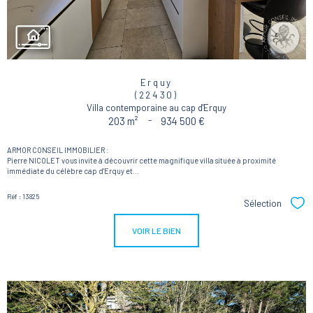
Erquy
(22430)
Villa contemporaine au cap d'Erquy
203 m²
-
934 500 €
ARMOR CONSEIL IMMOBILIER :
Pierre NICOLET vous invite à découvrir cette magnifique villa située à proximité
immédiate du célèbre cap d'Erquy et...
Réf : 13825
Sélection
Sél
VOIR LE BIEN