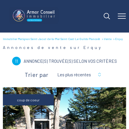
Immobilier Matignon Saint-Jacut-de-la-Mer Saint-Cast-Le-Guildo Plancoët
Vente
Erquy
Annonces de vente sur Erquy
11
ANNONCE(S) TROUVÉE(S) SELON VOS CRITÈRES
Trier par
Les plus récentes
coup de coeur