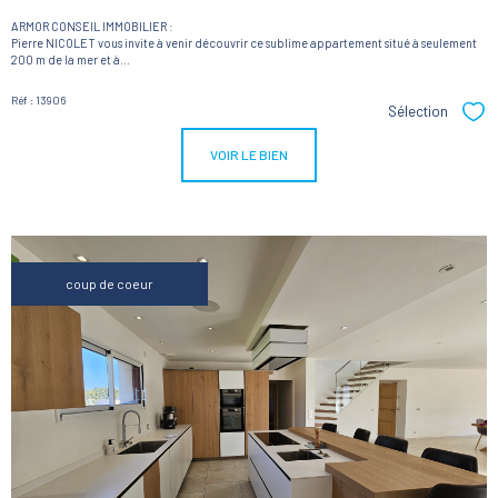
ARMOR CONSEIL IMMOBILIER :
Pierre NICOLET vous invite à venir découvrir ce sublime appartement situé à seulement
200 m de la mer et à...
Réf : 13906
Sélection
Sél
VOIR LE BIEN
coup de coeur