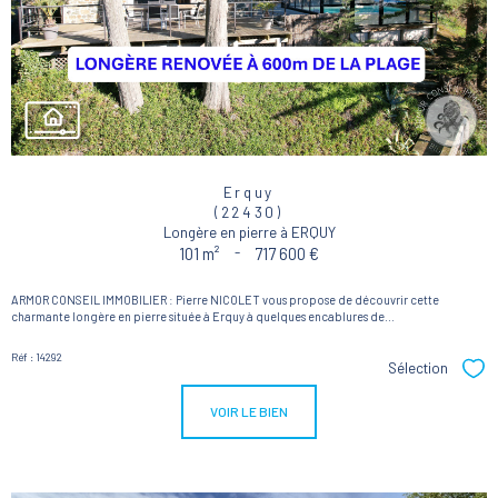
Erquy
(22430)
Longère en pierre à ERQUY
101 m²
-
717 600 €
ARMOR CONSEIL IMMOBILIER : Pierre NICOLET vous propose de découvrir cette
charmante longère en pierre située à Erquy à quelques encablures de...
Réf : 14292
Sélection
Sél
VOIR LE BIEN