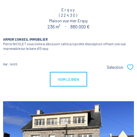
Erquy
(22430)
Maison vue mer Erquy
236 m²
-
880 000 €
ARMOR CONSEIL IMMOBILIER
Pierre NICOLET vous invite à découvrir cette propriété d’exception offrant une vue
imprenable sur la baie d’Erquy.
...
Réf : 14105
Sélection
Sél
VOIR LE BIEN