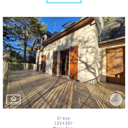
Erquy
(22430)