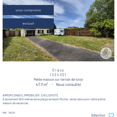
sous-compromis
exclusif
Erquy
(22430)
Petite maison sur terrain de loisir
47,11 m²
-
Nous consulter
ARMOR CONSEIL IMMOBILIER : EXCLUSIVITÉ
À seulement 500 mètres de la plage de Saint-Michel, venez découvrir cette petite
maison de vacances...
Réf : 14204
Sélection
Sél