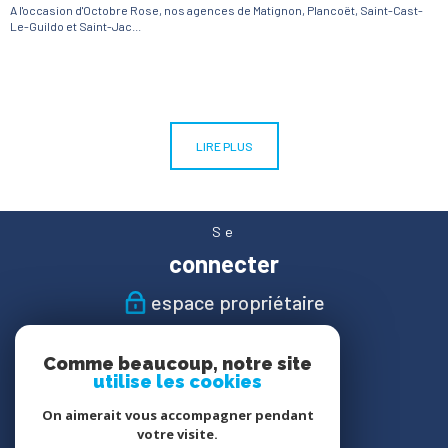
A l'occasion d'Octobre Rose, nos agences de Matignon, Plancoët, Saint-Cast-
Le-Guildo et Saint-Jac...
LIRE PLUS
Se
connecter
espace propriétaire
Nous
Comme beaucoup, notre site
suivre
utilise les cookies
On aimerait vous accompagner pendant
votre visite.