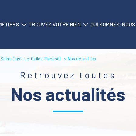
MÉTIERS
TROUVEZ VOTRE BIEN
QUI SOMMES-NOUS
ransaction
nos biens à la vente
historique du cabinet
location
nos biens à la location
nos agences
 Saint-Cast-Le-Guildo Plancoët
Nos actualites
on saisonnière
nos locations saisonnières
nos équipes
Retrouvez toutes
gestion
nos partenaires
nos actualités
syndic