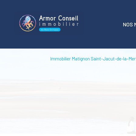
NOS 
t
Immobilier Matignon Saint-Jacut-de-la-Mer
locati