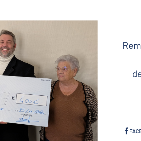
Remi
de
FAC