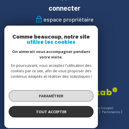
connecter
espace propriétaire
Nous
Comme beaucoup, notre site
suivre
utilise les cookies
On aimerait vous accompagner pendant
votre visite.
En poursuivant, vous acceptez l'utilisation des
Nous
cookies par ce site, afin de vous proposer des
adhérons
contenus adaptés et réaliser des statistiques !
PARAMÉTRER
© 2026 | Tous droits réservés | Traduction powered by Google |
TOUT ACCEPTER
Nos honoraires
Plan du site
Mentions légales
Admin
Partenaires
Politique RGPD
Cookies