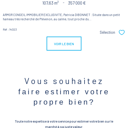
107,63 m²
-
357 000 €
ARMOR CONSEIL IMMOBILIER EXCLUSIVITE, Patricia DIBONNET : Située dans un petit
hameau très recherché de Plévenon, au calme, tout proche du...
Réf : 14023
Sélection
Sél
VOIR LE BIEN
Vous souhaitez
faire estimer votre
propre bien?
Toute notre expertise à votre service pour estimer votre bien sur le
marché à sa juste valeur.