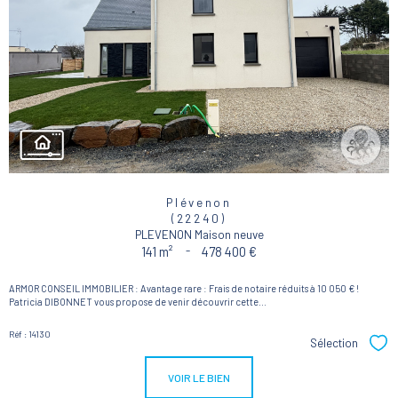
Plévenon
(22240)
PLEVENON Maison neuve
141 m²
-
478 400 €
ARMOR CONSEIL IMMOBILIER : Avantage rare : Frais de notaire réduits à 10 050 € !
Patricia DIBONNET vous propose de venir découvrir cette...
Réf : 14130
Sélection
Sél
VOIR LE BIEN