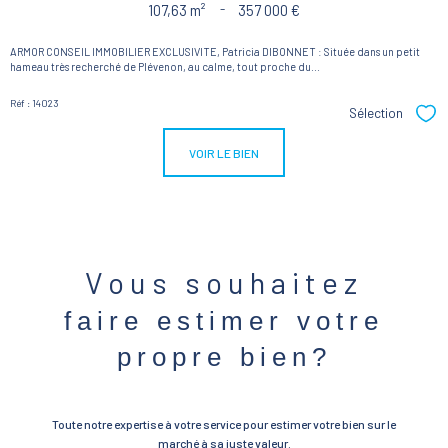
107,63 m²
-
357 000 €
ARMOR CONSEIL IMMOBILIER EXCLUSIVITE, Patricia DIBONNET : Située dans un petit
hameau très recherché de Plévenon, au calme, tout proche du...
Réf : 14023
Sélection
Sél
VOIR LE BIEN
Vous souhaitez
faire estimer votre
propre bien?
Toute notre expertise à votre service pour estimer votre bien sur le
marché à sa juste valeur.