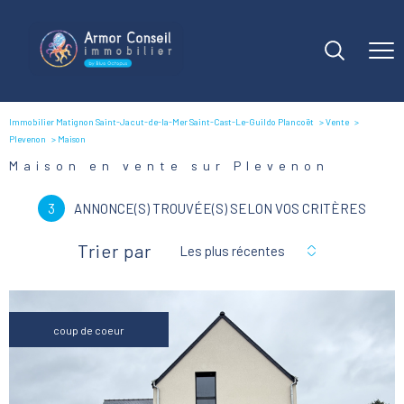
Immobilier Matignon Saint-Jacut-de-la-Mer Saint-Cast-Le-Guildo Plancoët
Vente
Plevenon
Maison
Maison en vente sur Plevenon
3
ANNONCE(S) TROUVÉE(S) SELON VOS CRITÈRES
Trier par
Les plus récentes
coup de coeur