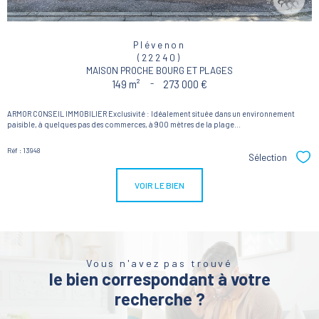
Plévenon
(22240)
MAISON PROCHE BOURG ET PLAGES
149 m²
-
273 000 €
ARMOR CONSEIL IMMOBILIER Exclusivité : Idéalement située dans un environnement
paisible, à quelques pas des commerces, à 900 mètres de la plage...
Réf : 13948
Sélection
Sél
VOIR LE BIEN
Vous n'avez pas trouvé
le bien correspondant à votre
recherche ?