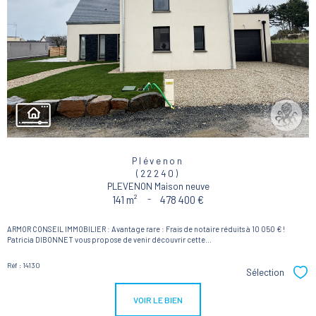
Plévenon
(22240)
PLEVENON Maison neuve
141 m²
-
478 400 €
ARMOR CONSEIL IMMOBILIER : Avantage rare : Frais de notaire réduits à 10 050 € !
Patricia DIBONNET vous propose de venir découvrir cette...
Réf : 14130
Sélection
Sél
VOIR LE BIEN