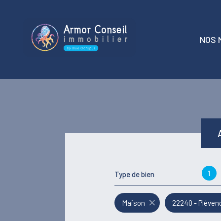
NOS 
t
locati
1
Type de bien
Maison
22240 - Pléven