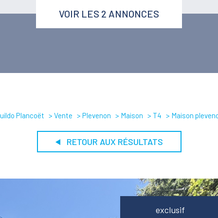
VOIR LES
2
ANNONCES
uildo Plancoët
Vente
Plevenon
Maison
T4
Maison pleven
RETOUR AUX RÉSULTATS
exclusif