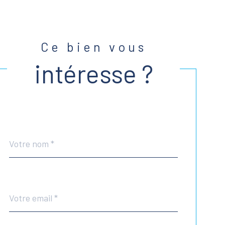
Ce bien vous
intéresse ?
Nom
Fieldset
*
par
défaut
email
*