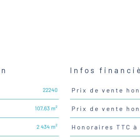
en
Infos financi
22240
Prix de vente hon
Caractéristiques
Valeurs
107,63 m²
Prix de vente ho
2 434 m²
Honoraires TTC à