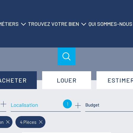
MÉTIERS
TROUVEZ VOTRE BIEN
QUI SOMMES-NOUS
ransaction
nos biens à la vente
historique du cabinet
location
nos biens à la location
nos agences
on saisonnière
nos locations saisonnières
nos équipes
gestion
nos partenaires
ACHETER
LOUER
ESTIME
syndic
de l'ancien
à l'année
1
Localisation
Budget
de l'immo pro
de l'immo pro
on
4 Pièces