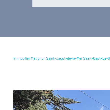
Immobilier Matignon Saint-Jacut-de-la-Mer Saint-Cast-Le-G