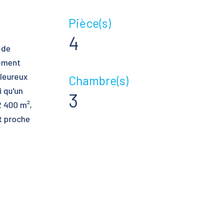
Pièce(s)
4
 de
nement
aleureux
Chambre(s)
 qu'un
3
2 400 m²,
t proche