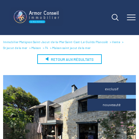
Immobilier Matignon Saint-Jacut-de-la-Mer Saint-Cast-Le-Guildo Plancoët
Vente
St jacut de la mer
Maison
T4
Maison saint jacut de la mer
RETOUR AUX RÉSULTATS
exclusif
nouveauté