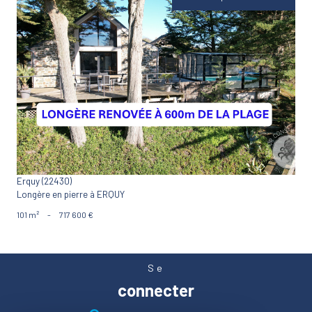
VOIR LE BIEN
Erquy (22430)
Longère en pierre à ERQUY
101 m²
-
717 600 €
Se
connecter