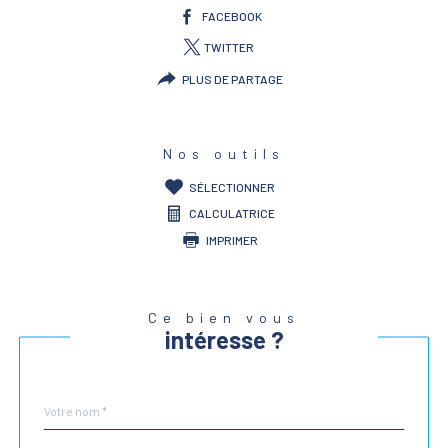
FACEBOOK
TWITTER
PLUS DE PARTAGE
Nos outils
SÉLECTIONNER
CALCULATRICE
IMPRIMER
Ce bien vous
intéresse ?
Nom
Fieldset
*
par
défaut