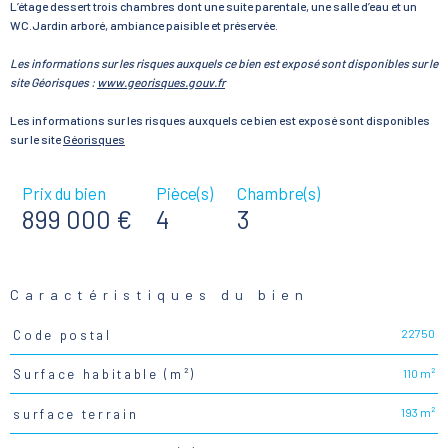
L’étage dessert trois chambres dont une suite parentale, une salle d’eau et un
WC.Jardin arboré, ambiance paisible et préservée.
Les informations sur les risques auxquels ce bien est exposé sont disponibles sur le
site Géorisques :
www.georisques.gouv.fr
Les informations sur les risques auxquels ce bien est exposé sont disponibles
sur le site
Géorisques
Prix du bien
Pièce(s)
Chambre(s)
899 000 €
4
3
Caractéristiques du bien
22750
Code postal
Caractéristiques
Valeurs
110 m²
Surface habitable (m²)
193 m²
surface terrain