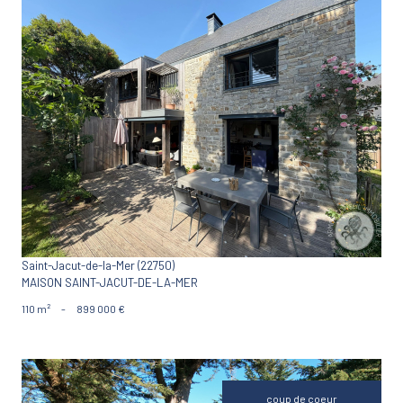
VOIR LE BIEN
Saint-Jacut-de-la-Mer (22750)
MAISON SAINT-JACUT-DE-LA-MER
110 m²
-
899 000 €
coup de coeur