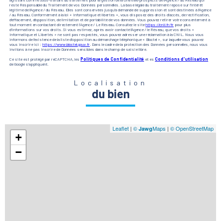
agissant comme Sous-traitant du traitement pour la gestion de la clientèle/prospects de l'Agence / du Réseau qui
reste Responsable du Traitement de vos Données personnelles. La base légale du traitement repose sur l'intérêt
légitime de l'Agence / du Réseau. Elles sont conservées jusqu'à demande de suppression et sont destinées à l'Agence
/ au Réseau. Conformément à la loi « informatique et libertés », vous disposez des droits d’accès, de rectification,
d’effacement, d’opposition, de limitation et de portabilité de vos données. Vous pouvez retirer votre consentement à
tout moment en contactant directement l’Agence / Le Réseau. Consultez le site
https://cnil.fr/fr
pour plus
d’informations sur vos droits. Si vous estimez, après avoir contacté l'Agence / le Réseau, que vos droits «
Informatique et Libertés » ne sont pas respectés, vous pouvez adresser une réclamation à la CNIL. Nous vous
informons de l’existence de la liste d'opposition au démarchage téléphonique « Bloctel », sur laquelle vous pouvez
vous inscrire ici :
https://www.bloctel.gouv.fr
. Dans le cadre de la protection des Données personnelles, nous vous
invitons à ne pas inscrire de Données sensibles dans le champ de saisie libre.
Ce site est protégé par reCAPTCHA, les
Politiques de Confidentialité
et es
Conditions d'utilisation
de Google s'appliquent.
Localisation
du bien
Leaflet
|
©
Maps
|
© OpenStreetMap
Jawg
+
−