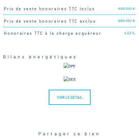
899 000 €
Prix de vente honoraires TTC inclus
Caractéristiques
Valeurs
860 000 €
Prix de vente honoraires TTC exclus
4,53 %
Honoraires TTC à la charge acquéreur
Bilans énergétiques
VOIR LE DÉTAIL
Partager ce bien