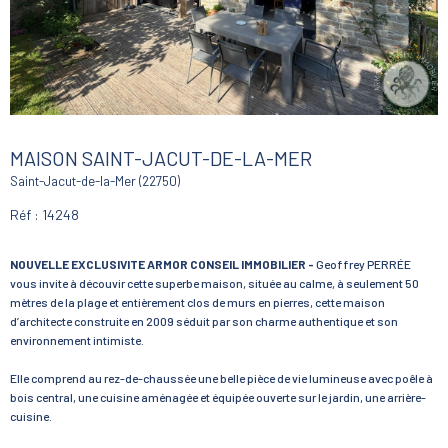
MAISON SAINT-JACUT-DE-LA-MER
Saint-Jacut-de-la-Mer (22750)
Réf : 14248
NOUVELLE EXCLUSIVITE ARMOR CONSEIL IMMOBILIER -
Geoffrey PERRÉE
vous invite à découvir cette superbe maison, située au calme, à seulement 50
mètres de la plage et entièrement clos de murs en pierres, cette maison
d’architecte construite en 2009 séduit par son charme authentique et son
environnement intimiste.
Elle comprend au rez-de-chaussée une belle pièce de vie lumineuse avec poêle à
bois central, une cuisine aménagée et équipée ouverte sur le jardin, une arrière-
cuisine.