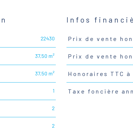
en
Infos financi
22430
Prix de vente hon
Caractéristiques
Valeurs
37,50 m²
Prix de vente ho
37,50 m²
Honoraires TTC à
1
Taxe foncière an
2
2