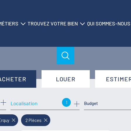
MÉTIERS
TROUVEZ VOTRE BIEN
QUI SOMMES-NOUS
ransaction
nos biens à la vente
historique du cabinet
location
nos biens à la location
nos agences
on saisonnière
nos locations saisonnières
nos équipes
gestion
nos partenaires
ACHETER
LOUER
ESTIME
syndic
de l'ancien
à l'année
1
Localisation
Budget
de l'immo pro
de l'immo pro
Erquy
2 Pièces