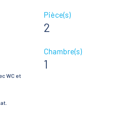
Pièce(s)
2
Chambre(s)
1
vec WC et
at.