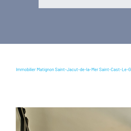
Immobilier Matignon Saint-Jacut-de-la-Mer Saint-Cast-Le-G