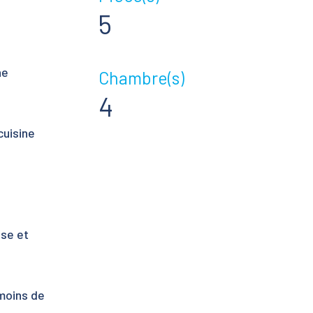
5
ne
Chambre(s)
4
cuisine
ise et
 moins de