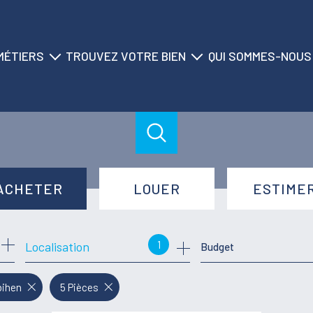
MÉTIERS
TROUVEZ VOTRE BIEN
QUI SOMMES-NOUS
ransaction
nos biens à la vente
historique du cabinet
location
nos biens à la location
nos agences
on saisonnière
nos locations saisonnières
nos équipes
gestion
nos partenaires
ACHETER
LOUER
ESTIME
syndic
de l'ancien
à l'année
1
Localisation
Budget
de l'immo pro
de l'immo pro
bihen
5 Pièces