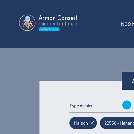
NOS 
t
locati
1
Type de bien
Maison
22550 - Hénan