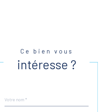
Ce bien vous
intéresse ?
Nom
Fieldset
*
par
défaut