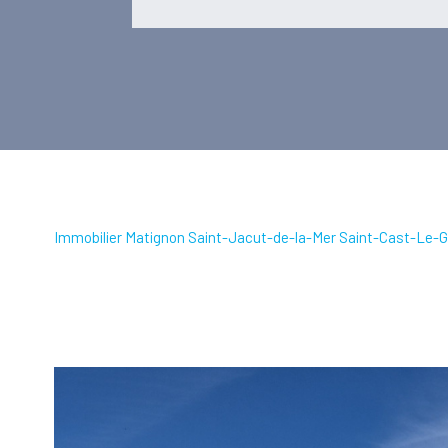
Immobilier Matignon Saint-Jacut-de-la-Mer Saint-Cast-Le-G