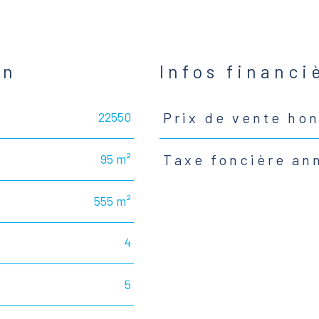
en
Infos financi
22550
Prix de vente hon
Caractéristiques
Valeurs
95 m²
Taxe foncière an
555 m²
4
5