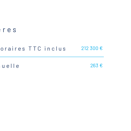
ères
212 300 €
oraires TTC inclus
263 €
nuelle