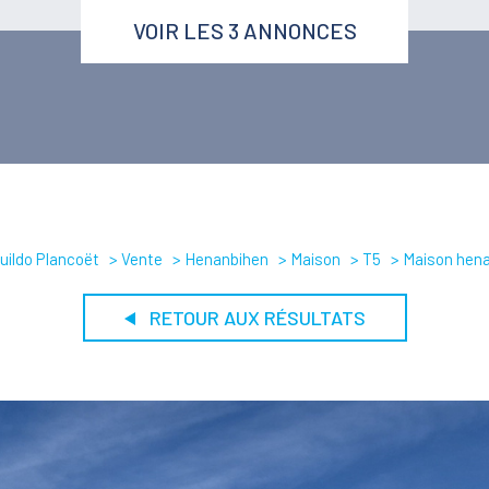
VOIR LES
3
ANNONCES
uildo Plancoët
Vente
Henanbihen
Maison
T5
Maison hen
RETOUR AUX RÉSULTATS