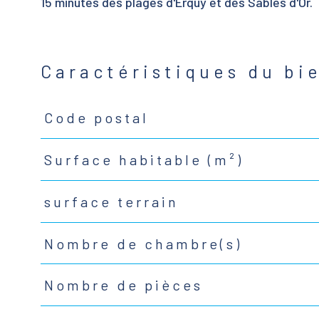
15 minutes des plages d'Erquy et des Sables d'Or.
Caractéristiques du bi
Code postal
Caractéristiques
Valeurs
Surface habitable (m²)
surface terrain
Nombre de chambre(s)
Nombre de pièces