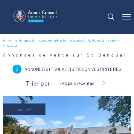
Immobilier Matignon Saint-Jacut-de-la-Mer Saint-Cast-Le-Guildo Plancoët
Vente
St denoual
Annonces de vente sur St-Denoual
2
ANNONCE(S) TROUVÉE(S) SELON VOS CRITÈRES
Trier par
Les plus récentes
exclusif