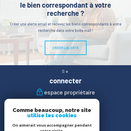
le bien correspondant à votre
recherche ?
Créer une alerte email et recevez les biens correspondants à votre
recherche dans votre boîte mail !
CRÉER L'ALERTE
Se
connecter
espace propriétaire
Nous
Comme beaucoup, notre site
suivre
utilise les cookies
On aimerait vous accompagner pendant
votre visite.