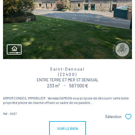
Saint-Denoual
(22400)
ENTRE TERRE ET MER ST DENOUAL
233 m²
-
567 000 €
ARMOR CONSEIL IMMOBILIER : Vanessa SAMSON vous propose de découvrir cette belle
propriété pleine de charme offrant un cadre de vie paisible...
Réf : 14227
Sélection
Sél
VOIR LE BIEN