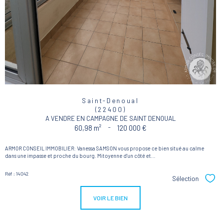
Saint-Denoual
(22400)
A VENDRE EN CAMPAGNE DE SAINT DENOUAL
60,98 m²
-
120 000 €
ARMOR CONSEIL IMMOBILIER: Vanessa SAMSON vous propose ce bien situé au calme
dans une impasse et proche du bourg. Mitoyenne d'un côté et...
Réf : 14042
Sélection
Sél
VOIR LE BIEN