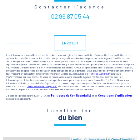
Contacter l'agence
02 96 87 05 44
Validation
ENVOYER
Les informations recueillies sur ce formulaire sont enregistrées dans un fichier informatisé par La Boite Immo
agissant comme Sous-traitant du traitement pour la gestion de la clientèle/prospects de l'Agence / du Réseau qui
reste Responsable du Traitement de vos Données personnelles. La base légale du traitement repose sur l'intérêt
légitime de l'Agence / du Réseau. Elles sont conservées jusqu'à demande de suppression et sont destinées à l'Agence
/ au Réseau. Conformément à la loi « informatique et libertés », vous disposez des droits d’accès, de rectification,
d’effacement, d’opposition, de limitation et de portabilité de vos données. Vous pouvez retirer votre consentement à
tout moment en contactant directement l’Agence / Le Réseau. Consultez le site
https://cnil.fr/fr
pour plus
d’informations sur vos droits. Si vous estimez, après avoir contacté l'Agence / le Réseau, que vos droits «
Informatique et Libertés » ne sont pas respectés, vous pouvez adresser une réclamation à la CNIL. Nous vous
informons de l’existence de la liste d'opposition au démarchage téléphonique « Bloctel », sur laquelle vous pouvez
vous inscrire ici :
https://www.bloctel.gouv.fr
. Dans le cadre de la protection des Données personnelles, nous vous
invitons à ne pas inscrire de Données sensibles dans le champ de saisie libre.
Ce site est protégé par reCAPTCHA, les
Politiques de Confidentialité
et es
Conditions d'utilisation
de Google s'appliquent.
Localisation
du bien
Leaflet
|
©
Maps
|
© OpenStreetMap
Jawg