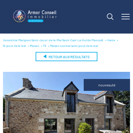
Immobilier Matignon Saint-Jacut-de-la-Mer Saint-Cast-Le-Guildo Plancoët
Vente
St jacut de la mer
Maison
T5
Maison vue mer saint jacut de la mer
RETOUR AUX RÉSULTATS
nouveauté