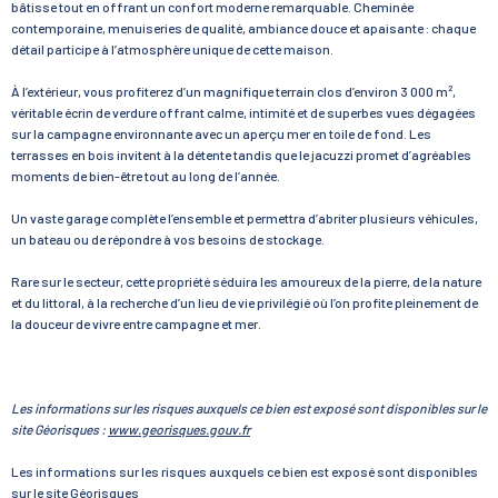
bâtisse tout en offrant un confort moderne remarquable. Cheminée
contemporaine, menuiseries de qualité, ambiance douce et apaisante : chaque
détail participe à l’atmosphère unique de cette maison.
À l’extérieur, vous profiterez d’un magnifique terrain clos d’environ 3 000 m²,
véritable écrin de verdure offrant calme, intimité et de superbes vues dégagées
sur la campagne environnante avec un aperçu mer en toile de fond. Les
terrasses en bois invitent à la détente tandis que le jacuzzi promet d’agréables
moments de bien-être tout au long de l’année.
Un vaste garage complète l’ensemble et permettra d’abriter plusieurs véhicules,
un bateau ou de répondre à vos besoins de stockage.
Rare sur le secteur, cette propriété séduira les amoureux de la pierre, de la nature
et du littoral, à la recherche d’un lieu de vie privilégié où l’on profite pleinement de
la douceur de vivre entre campagne et mer.
Les informations sur les risques auxquels ce bien est exposé sont disponibles sur le
site Géorisques :
www.georisques.gouv.fr
Les informations sur les risques auxquels ce bien est exposé sont disponibles
sur le site
Géorisques