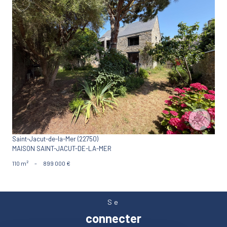
VOIR LE BIEN
Saint-Jacut-de-la-Mer (22750)
MAISON SAINT-JACUT-DE-LA-MER
110 m²
-
899 000 €
Se
connecter