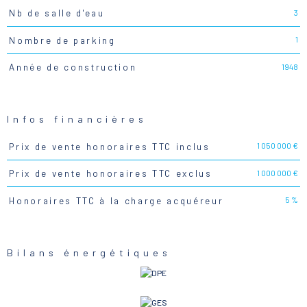
3
Nb de salle d'eau
1
Nombre de parking
1948
Année de construction
Infos financières
1 050 000 €
Prix de vente honoraires TTC inclus
Caractéristiques
Valeurs
1 000 000 €
Prix de vente honoraires TTC exclus
5 %
Honoraires TTC à la charge acquéreur
Bilans énergétiques