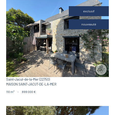
exclusif
nouveauté
VOIR LE BIEN
Saint-Jacut-de-la-Mer (22750)
MAISON SAINT-JACUT-DE-LA-MER
110 m²
-
899 000 €