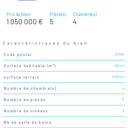
Prix du bien
Pièce(s)
Chambre(s)
1 050 000 €
5
4
Caractéristiques du bien
22750
Code postal
Caractéristiques
Valeurs
120 m²
Surface habitable (m²)
3 014 m²
surface terrain
4
Nombre de chambre(s)
5
Nombre de pièces
2
Nombre de niveaux
1
Nb de salle de bains