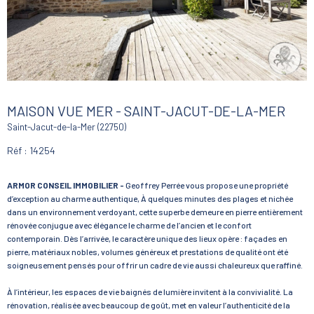
MAISON VUE MER - SAINT-JACUT-DE-LA-MER
Saint-Jacut-de-la-Mer (22750)
Réf : 14254
ARMOR CONSEIL IMMOBILIER -
Geoffrey Perrée vous propose une propriété
d’exception au charme authentique, À quelques minutes des plages et nichée
dans un environnement verdoyant, cette superbe demeure en pierre entièrement
rénovée conjugue avec élégance le charme de l’ancien et le confort
contemporain. Dès l’arrivée, le caractère unique des lieux opère : façades en
pierre, matériaux nobles, volumes généreux et prestations de qualité ont été
soigneusement pensés pour offrir un cadre de vie aussi chaleureux que raffiné.
À l’intérieur, les espaces de vie baignés de lumière invitent à la convivialité. La
rénovation, réalisée avec beaucoup de goût, met en valeur l’authenticité de la