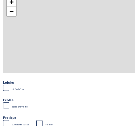
+
−
Loisirs
bibliothèque
Ecoles
école primaire
Pratique
bureau de poste
mairie