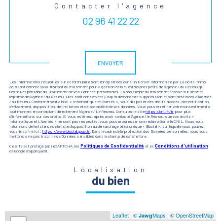
Contacter l'agence
02 96 41 22 22
Validation
ENVOYER
Les informations recueillies sur ce formulaire sont enregistrées dans un fichier informatisé par La Boite Immo
agissant comme Sous-traitant du traitement pour la gestion de la clientèle/prospects de l'Agence / du Réseau qui
reste Responsable du Traitement de vos Données personnelles. La base légale du traitement repose sur l'intérêt
légitime de l'Agence / du Réseau. Elles sont conservées jusqu'à demande de suppression et sont destinées à l'Agence
/ au Réseau. Conformément à la loi « informatique et libertés », vous disposez des droits d’accès, de rectification,
d’effacement, d’opposition, de limitation et de portabilité de vos données. Vous pouvez retirer votre consentement à
tout moment en contactant directement l’Agence / Le Réseau. Consultez le site
https://cnil.fr/fr
pour plus
d’informations sur vos droits. Si vous estimez, après avoir contacté l'Agence / le Réseau, que vos droits «
Informatique et Libertés » ne sont pas respectés, vous pouvez adresser une réclamation à la CNIL. Nous vous
informons de l’existence de la liste d'opposition au démarchage téléphonique « Bloctel », sur laquelle vous pouvez
vous inscrire ici :
https://www.bloctel.gouv.fr
. Dans le cadre de la protection des Données personnelles, nous vous
invitons à ne pas inscrire de Données sensibles dans le champ de saisie libre.
Ce site est protégé par reCAPTCHA, les
Politiques de Confidentialité
et es
Conditions d'utilisation
de Google s'appliquent.
Localisation
du bien
Leaflet
|
©
Maps
|
© OpenStreetMap
Jawg