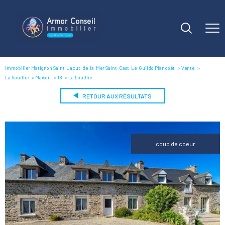
Immobilier Matignon Saint-Jacut-de-la-Mer Saint-Cast-Le-Guildo Plancoët
Vente
La bouillie
Maison
T8
La bouillie
RETOUR AUX RÉSULTATS
coup de coeur