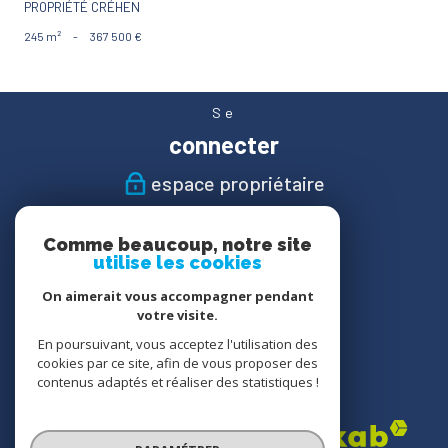
PROPRIÉTÉ CRÉHEN
245 m²
-
367 500 €
Se
connecter
espace propriétaire
Nous
Comme beaucoup, notre site
suivre
utilise les cookies
On aimerait vous accompagner pendant
votre visite.
En poursuivant, vous acceptez l'utilisation des
Nous
cookies par ce site, afin de vous proposer des
adhérons
contenus adaptés et réaliser des statistiques !