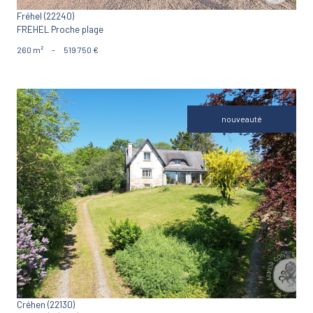
Fréhel (22240)
FREHEL Proche plage
260 m²
-
519 750 €
nouveauté
VOIR LE BIEN
Créhen (22130)