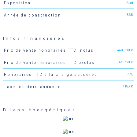
Sud
Exposition
1865
Année de construction
Infos financières
449 000 €
Prix de vente honoraires TTC inclus
Caractéristiques
Valeurs
431 730 €
Prix de vente honoraires TTC exclus
4 %
Honoraires TTC à la charge acquéreur
1 153 €
Taxe foncière annuelle
Bilans énergétiques