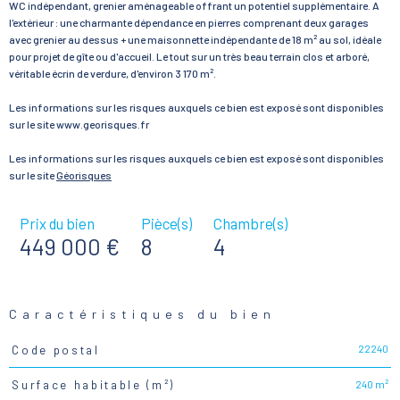
WC indépendant, grenier aménageable offrant un potentiel supplémentaire. A
l'extérieur : une charmante dépendance en pierres comprenant deux garages
avec grenier au dessus + une maisonnette indépendante de 18 m² au sol, idéale
pour projet de gîte ou d'accueil. Le tout sur un très beau terrain clos et arboré,
véritable écrin de verdure, d'environ 3 170 m².
Les informations sur les risques auxquels ce bien est exposé sont disponibles
sur le site www.georisques.fr
Les informations sur les risques auxquels ce bien est exposé sont disponibles
sur le site
Géorisques
Prix du bien
Pièce(s)
Chambre(s)
449 000 €
8
4
Caractéristiques du bien
22240
Code postal
Caractéristiques
Valeurs
240 m²
Surface habitable (m²)