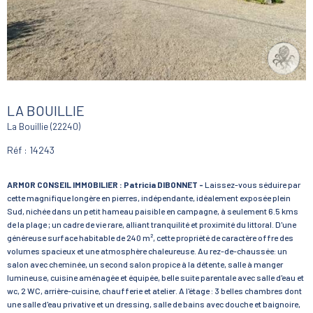
LA BOUILLIE
La Bouillie (22240)
Réf : 14243
ARMOR CONSEIL IMMOBILIER : Patricia DIBONNET -
Laissez-vous séduire par
cette magnifique longère en pierres, indépendante, idéalement exposée plein
Sud, nichée dans un petit hameau paisible en campagne, à seulement 6.5 kms
de la plage ; un cadre de vie rare, alliant tranquilité et proximité du littoral. D'une
généreuse surface habitable de 240 m², cette propriété de caractère offre des
volumes spacieux et une atmosphère chaleureuse. Au rez-de-chaussée: un
salon avec cheminée, un second salon propice à la détente, salle à manger
lumineuse, cuisine aménagée et équipée, belle suite parentale avec salle d'eau et
wc, 2 WC, arrière-cuisine, chaufferie et atelier. A l'étage : 3 belles chambres dont
une salle d'eau privative et un dressing, salle de bains avec douche et baignoire,