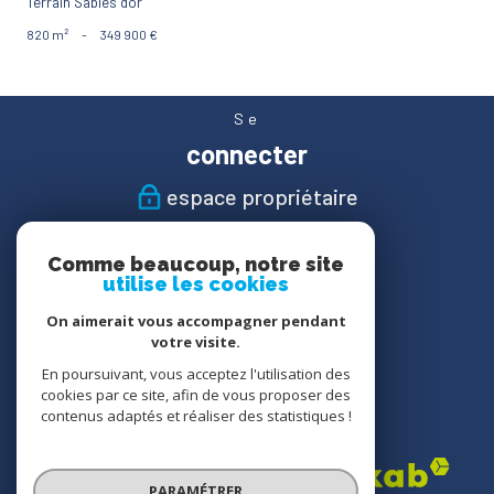
Terrain Sables d'or
820 m²
-
349 900 €
Se
connecter
espace propriétaire
Nous
Comme beaucoup, notre site
suivre
utilise les cookies
On aimerait vous accompagner pendant
votre visite.
En poursuivant, vous acceptez l'utilisation des
Nous
cookies par ce site, afin de vous proposer des
adhérons
contenus adaptés et réaliser des statistiques !
PARAMÉTRER