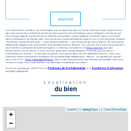
Validation
ENVOYER
Les informations recueillies sur ce formulaire sont enregistrées dans un fichier informatisé par La Boite Immo
agissant comme Sous-traitant du traitement pour la gestion de la clientèle/prospects de l'Agence / du Réseau qui
reste Responsable du Traitement de vos Données personnelles. La base légale du traitement repose sur l'intérêt
légitime de l'Agence / du Réseau. Elles sont conservées jusqu'à demande de suppression et sont destinées à l'Agence
/ au Réseau. Conformément à la loi « informatique et libertés », vous disposez des droits d’accès, de rectification,
d’effacement, d’opposition, de limitation et de portabilité de vos données. Vous pouvez retirer votre consentement à
tout moment en contactant directement l’Agence / Le Réseau. Consultez le site
https://cnil.fr/fr
pour plus
d’informations sur vos droits. Si vous estimez, après avoir contacté l'Agence / le Réseau, que vos droits «
Informatique et Libertés » ne sont pas respectés, vous pouvez adresser une réclamation à la CNIL. Nous vous
informons de l’existence de la liste d'opposition au démarchage téléphonique « Bloctel », sur laquelle vous pouvez
vous inscrire ici :
https://www.bloctel.gouv.fr
. Dans le cadre de la protection des Données personnelles, nous vous
invitons à ne pas inscrire de Données sensibles dans le champ de saisie libre.
Ce site est protégé par reCAPTCHA, les
Politiques de Confidentialité
et es
Conditions d'utilisation
de Google s'appliquent.
Localisation
du bien
Leaflet
|
©
Maps
|
© OpenStreetMap
Jawg
+
−