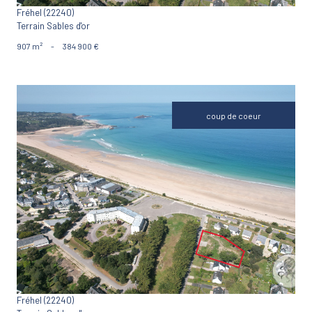
Fréhel (22240)
Terrain Sables d'or
907 m²
-
384 900 €
coup de coeur
VOIR LE BIEN
Fréhel (22240)