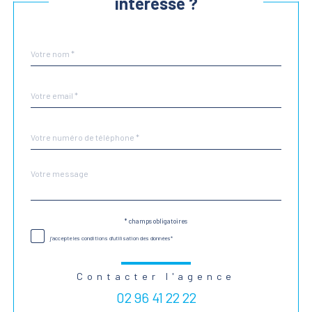
intéresse ?
Nom
Fieldset
*
par
défaut
email
*
Téléphone
*
Message
Fieldset
*
par
défaut
* champs obligatoires
Validation
j'accepte les conditions d'utilisation des données*
Contacter l'agence
02 96 41 22 22