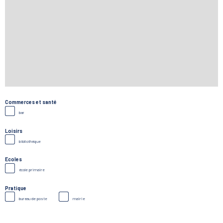
Commerces et santé
bar
Loisirs
bibliothèque
Ecoles
école primaire
Pratique
bureau de poste
mairie