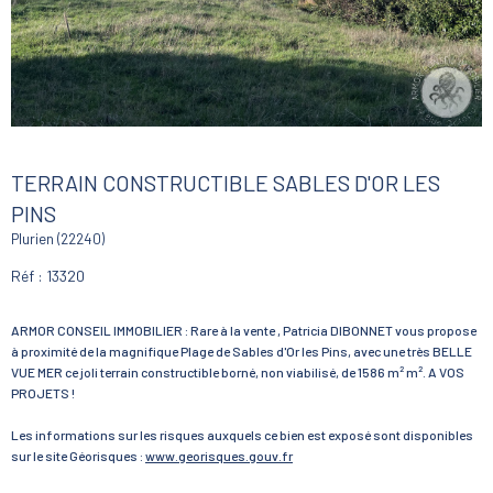
TERRAIN CONSTRUCTIBLE SABLES D'OR LES
PINS
Plurien (22240)
Réf : 13320
ARMOR CONSEIL IMMOBILIER : Rare à la vente , Patricia DIBONNET vous propose
à proximité de la magnifique Plage de Sables d'Or les Pins, avec une très BELLE
VUE MER ce joli terrain constructible borné, non viabilisé, de 1586 m² m². A VOS
PROJETS !
Les informations sur les risques auxquels ce bien est exposé sont disponibles
sur le site Géorisques :
www.georisques.gouv.fr