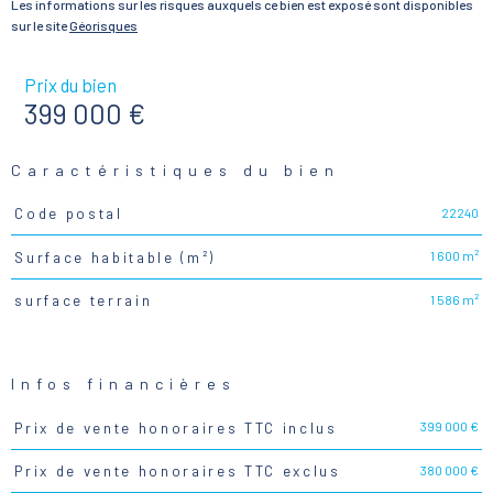
Les informations sur les risques auxquels ce bien est exposé sont disponibles
sur le site
Géorisques
Prix du bien
399 000 €
Caractéristiques du bien
22240
Code postal
Caractéristiques
Valeurs
1 600 m²
Surface habitable (m²)
1 586 m²
surface terrain
Infos financières
399 000 €
Prix de vente honoraires TTC inclus
Caractéristiques
Valeurs
380 000 €
Prix de vente honoraires TTC exclus