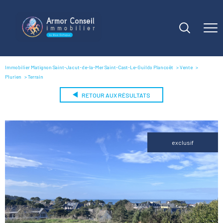
Immobilier Matignon Saint-Jacut-de-la-Mer Saint-Cast-Le-Guildo Plancoët
Vente
Plurien
Terrain
RETOUR AUX RÉSULTATS
exclusif