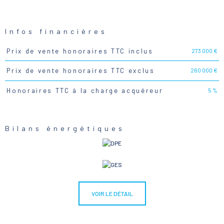
Infos financières
273 000 €
Prix de vente honoraires TTC inclus
Caractéristiques
Valeurs
260 000 €
Prix de vente honoraires TTC exclus
5 %
Honoraires TTC à la charge acquéreur
Bilans énergétiques
VOIR LE DÉTAIL