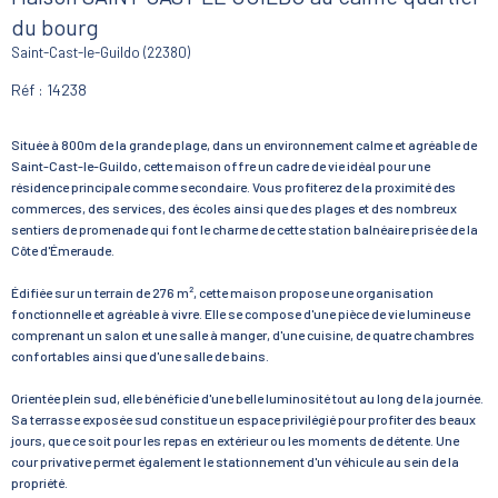
du bourg
Saint-Cast-le-Guildo (22380)
Réf : 14238
Située à 800m de la grande plage, dans un environnement calme et agréable de
Saint-Cast-le-Guildo, cette maison offre un cadre de vie idéal pour une
résidence principale comme secondaire. Vous profiterez de la proximité des
commerces, des services, des écoles ainsi que des plages et des nombreux
sentiers de promenade qui font le charme de cette station balnéaire prisée de la
Côte d'Émeraude.
Édifiée sur un terrain de 276 m², cette maison propose une organisation
fonctionnelle et agréable à vivre. Elle se compose d'une pièce de vie lumineuse
comprenant un salon et une salle à manger, d'une cuisine, de quatre chambres
confortables ainsi que d'une salle de bains.
Orientée plein sud, elle bénéficie d'une belle luminosité tout au long de la journée.
Sa terrasse exposée sud constitue un espace privilégié pour profiter des beaux
jours, que ce soit pour les repas en extérieur ou les moments de détente. Une
cour privative permet également le stationnement d'un véhicule au sein de la
propriété.