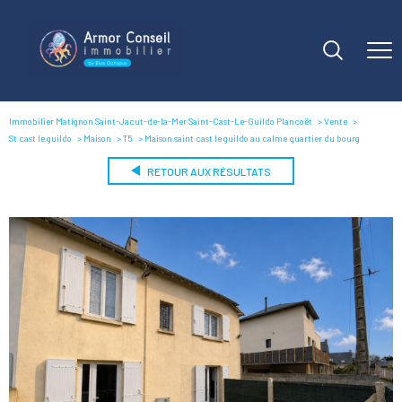
Immobilier Matignon Saint-Jacut-de-la-Mer Saint-Cast-Le-Guildo Plancoët
Vente
St cast le guildo
Maison
T5
Maison saint cast le guildo au calme quartier du bourg
RETOUR AUX RÉSULTATS