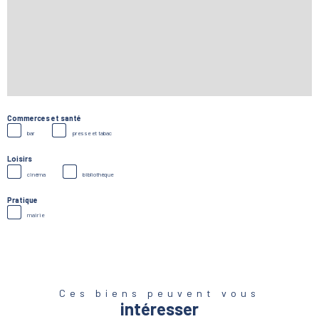
Commerces et santé
bar
presse et tabac
Loisirs
cinéma
bibliothèque
Pratique
mairie
Ces biens peuvent vous
intéresser