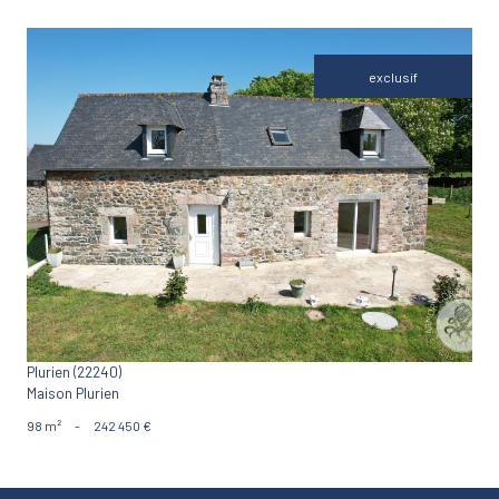
exclusif
VOIR LE BIEN
Plurien (22240)
Maison Plurien
98 m²
-
242 450 €