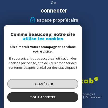
Se
connecter
espace propriétaire
Nous
Comme beaucoup, notre site
suivre
utilise les cookies
On aimerait vous accompagner pendant
votre visite.
En poursuivant, vous acceptez l'utilisation des
Nous
cookies par ce site, afin de vous proposer des
adhérons
contenus adaptés et réaliser des statistiques !
PARAMÉTRER
© 2026 | Tous droits réservés | Traduction powered by Google |
TOUT ACCEPTER
Nos honoraires
Plan du site
Mentions légales
Admin
Partenaires
Politique RGPD
Cookies