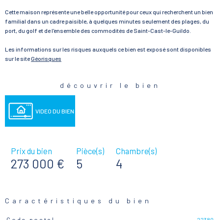
Cette maison représente une belle opportunité pour ceux qui recherchent un bien
familial dans un cadre paisible, à quelques minutes seulement des plages, du
port, du golf et de l'ensemble des commodités de Saint-Cast-le-Guildo.
Les informations sur les risques auxquels ce bien est exposé sont disponibles
sur le site
Géorisques
découvrir le bien
VIDEO DU BIEN
Prix du bien
Pièce(s)
Chambre(s)
273 000 €
5
4
Caractéristiques du bien
22380
Code postal
Caractéristiques
Valeurs