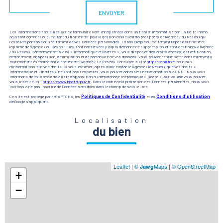
ENVOYER
Les informations recueillies sur ce formulaire sont enregistrées dans un fichier informatisé par La Boite Immo
agissant comme Sous-traitant du traitement pour la gestion de la clientèle/prospects de l'Agence / du Réseau qui
reste Responsable du Traitement de vos Données personnelles. La base légale du traitement repose sur l'intérêt
légitime de l'Agence / du Réseau. Elles sont conservées jusqu'à demande de suppression et sont destinées à l'Agence
/ au Réseau. Conformément à la loi « informatique et libertés », vous disposez des droits d’accès, de rectification,
d’effacement, d’opposition, de limitation et de portabilité de vos données. Vous pouvez retirer votre consentement à
tout moment en contactant directement l’Agence / Le Réseau. Consultez le site
https://cnil.fr/fr
pour plus
d’informations sur vos droits. Si vous estimez, après avoir contacté l'Agence / le Réseau, que vos droits «
Informatique et Libertés » ne sont pas respectés, vous pouvez adresser une réclamation à la CNIL. Nous vous
informons de l’existence de la liste d'opposition au démarchage téléphonique « Bloctel », sur laquelle vous pouvez
vous inscrire ici :
https://www.bloctel.gouv.fr
. Dans le cadre de la protection des Données personnelles, nous vous
invitons à ne pas inscrire de Données sensibles dans le champ de saisie libre.
Ce site est protégé par reCAPTCHA, les
Politiques de Confidentialité
et es
Conditions d'utilisation
de Google s'appliquent.
Localisation
du bien
Leaflet
|
©
Maps
|
© OpenStreetMap
Jawg
+
−