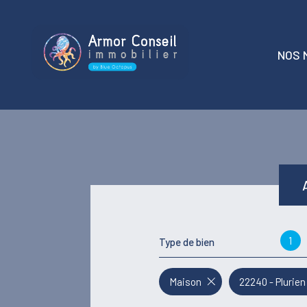
NOS 
t
locati
1
Type de bien
Maison
22240 - Plurien