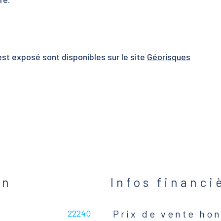
est exposé sont disponibles sur le site
Géorisques
en
Infos financi
22240
Prix de vente hon
Caractéristiques
Valeurs