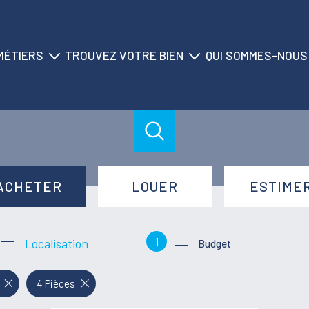
MÉTIERS
TROUVEZ VOTRE BIEN
QUI SOMMES-NOUS
ransaction
nos biens à la vente
historique du cabinet
location
nos biens à la location
nos agences
on saisonnière
nos locations saisonnières
nos équipes
gestion
nos partenaires
ACHETER
LOUER
ESTIME
syndic
de l'ancien
à l'année
1
Localisation
Budget
de l'immo pro
de l'immo pro
4 Pièces