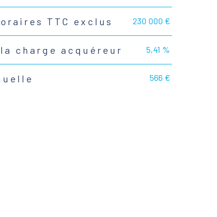
230 000 €
noraires TTC exclus
5,41 %
 la charge acquéreur
566 €
nuelle