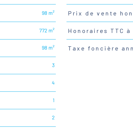
98 m²
Prix de vente ho
772 m²
Honoraires TTC à
98 m²
Taxe foncière an
3
4
1
2