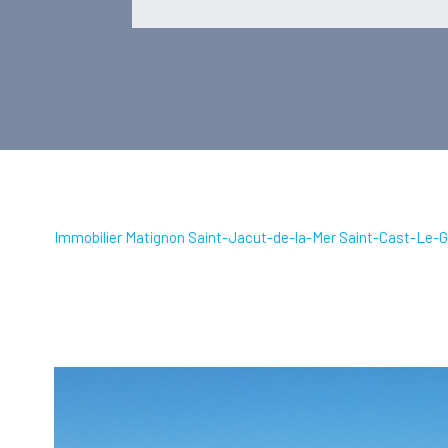
Immobilier Matignon Saint-Jacut-de-la-Mer Saint-Cast-Le-G