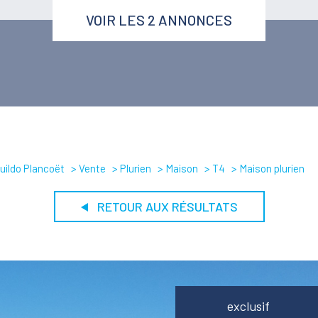
VOIR LES
2
ANNONCES
uildo Plancoët
Vente
Plurien
Maison
T4
Maison plurien
RETOUR AUX RÉSULTATS
exclusif