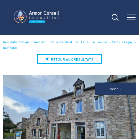
Immobilier Matignon Saint-Jacut-de-la-Mer Saint-Cast-Le-Guildo Plancoët
Vente
Erquy
Immeuble
RETOUR AUX RÉSULTATS
vendu