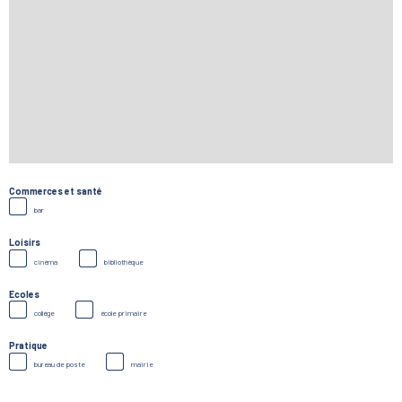
Commerces et santé
bar
Loisirs
cinéma
bibliothèque
Ecoles
collège
école primaire
Pratique
bureau de poste
mairie