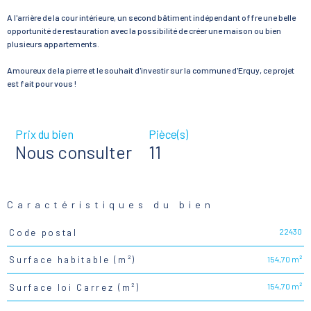
A l'arrière de la cour intérieure, un second bâtiment indépendant offre une belle
opportunité de restauration avec la possibilité de créer une maison ou bien
plusieurs appartements.
Amoureux de la pierre et le souhait d'investir sur la commune d'Erquy, ce projet
est fait pour vous !
Prix du bien
Pièce(s)
Nous consulter
11
Caractéristiques du bien
22430
Code postal
Caractéristiques
Valeurs
154,70 m²
Surface habitable (m²)
154,70 m²
Surface loi Carrez (m²)