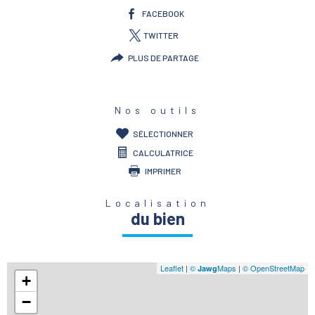
FACEBOOK
TWITTER
PLUS DE PARTAGE
Nos outils
SÉLECTIONNER
CALCULATRICE
IMPRIMER
Localisation
du bien
Leaflet
|
©
Maps
|
© OpenStreetMap
Jawg
+
−