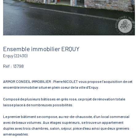
Ensemble immobilier ERQUY
Erquy (22430)
Réf : 13798
ARMOR CONSEIL IMMOBILIER : Pierre NICOLET vous propose l'acquisition de cet
ensemble immobilier situé en plein coeur de la ville d'Erquy.
Composé de plusieurs bâtisses en grès rose, ce projet de rénovation totale
laisse place à de nombreuses possibilités.
Le premier bâtiment se compose, au rez-de-chaussée, d'un local commercial
avec de beaux volumes. Aux étages supérieurs, se trouve un appartement
duplex avec trois chambres, salon, séjour, pièce d'eau ainsi que deux greniers
aménageables.