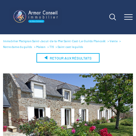
Immobilier Matignon Saint-Jacut-de-la-Mer Saint-Cast-Le-Guildo Plancoët
Vente
Notre dame du guildo
Maison
T16
Saint cast le guildo
RETOUR AUX RÉSULTATS