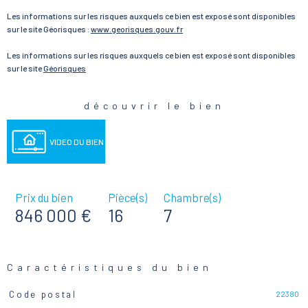
Les informations sur les risques auxquels ce bien est exposé sont disponibles
sur le site Géorisques :
www.georisques.gouv.fr
Les informations sur les risques auxquels ce bien est exposé sont disponibles
sur le site
Géorisques
découvrir le bien
VIDEO DU BIEN
Prix du bien
Pièce(s)
Chambre(s)
846 000 €
16
7
Caractéristiques du bien
22380
Code postal
Caractéristiques
Valeurs