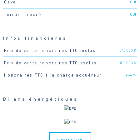
OUI
Cave
OUI
Terrain arboré
Infos financières
846 000 €
Prix de vente honoraires TTC inclus
Caractéristiques
Valeurs
810 000 €
Prix de vente honoraires TTC exclus
4,44 %
Honoraires TTC à la charge acquéreur
Bilans énergétiques
VOIR LE DÉTAIL