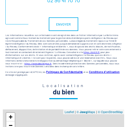
Validation
ENVOYER
Les informations recueillies sur ce formulaire sont enregistrées dans un fichier informatisé par La Boite Immo
agissant comme Sous-traitant du traitement pour la gestion de la clientèle/prospects de l'Agence / du Réseau qui
reste Responsable du Traitement de vos Données personnelles. La base légale du traitement repose sur l'intérêt
légitime de l'Agence / du Réseau. Elles sont conservées jusqu'à demande de suppression et sont destinées à l'Agence
/ au Réseau. Conformément à la loi « informatique et libertés », vous disposez des droits d’accès, de rectification,
d’effacement, d’opposition, de limitation et de portabilité de vos données. Vous pouvez retirer votre consentement à
tout moment en contactant directement l’Agence / Le Réseau. Consultez le site
https://cnil.fr/fr
pour plus
d’informations sur vos droits. Si vous estimez, après avoir contacté l'Agence / le Réseau, que vos droits «
Informatique et Libertés » ne sont pas respectés, vous pouvez adresser une réclamation à la CNIL. Nous vous
informons de l’existence de la liste d'opposition au démarchage téléphonique « Bloctel », sur laquelle vous pouvez
vous inscrire ici :
https://www.bloctel.gouv.fr
. Dans le cadre de la protection des Données personnelles, nous vous
invitons à ne pas inscrire de Données sensibles dans le champ de saisie libre.
Ce site est protégé par reCAPTCHA, les
Politiques de Confidentialité
et es
Conditions d'utilisation
de Google s'appliquent.
Localisation
du bien
Leaflet
|
©
Maps
|
© OpenStreetMap
Jawg
+
−