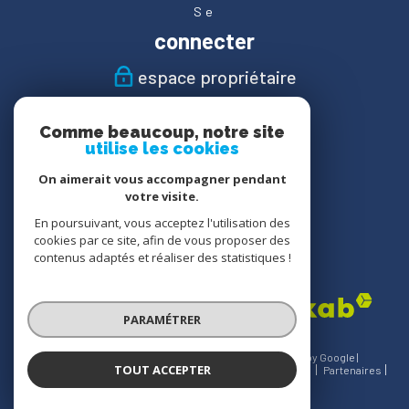
Se
connecter
espace propriétaire
Nous
Comme beaucoup, notre site
suivre
utilise les cookies
On aimerait vous accompagner pendant
votre visite.
En poursuivant, vous acceptez l'utilisation des
Nous
cookies par ce site, afin de vous proposer des
adhérons
contenus adaptés et réaliser des statistiques !
PARAMÉTRER
© 2026 | Tous droits réservés | Traduction powered by Google |
TOUT ACCEPTER
Nos honoraires
Plan du site
Mentions légales
Admin
Partenaires
Politique RGPD
Cookies