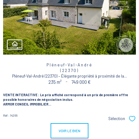
Pléneuf-Val-André
(22370)
Pléneuf-Val-André (22370) – Élégante propriété à proximité de la...
235 m²
-
749 000 €
VENTE INTERACTIVE :
Le prix affiché correspond à un prix de première offre
possible honoraires de négociation inclus.
ARMOR CONSEIL IMMOBILIER...
Réf : 14266
Sélection
Sél
VOIR LE BIEN