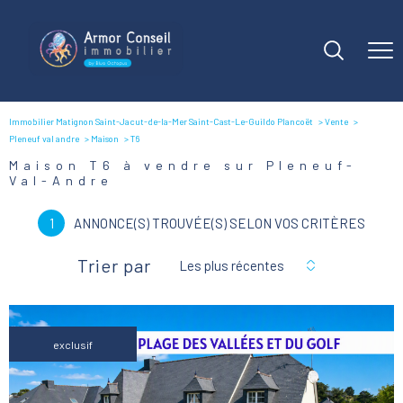
Immobilier Matignon Saint-Jacut-de-la-Mer Saint-Cast-Le-Guildo Plancoët
Vente
Pleneuf val andre
Maison
T6
Maison T6 à vendre sur Pleneuf-
Val-Andre
1
ANNONCE(S) TROUVÉE(S) SELON VOS CRITÈRES
Trier par
Les plus récentes
exclusif