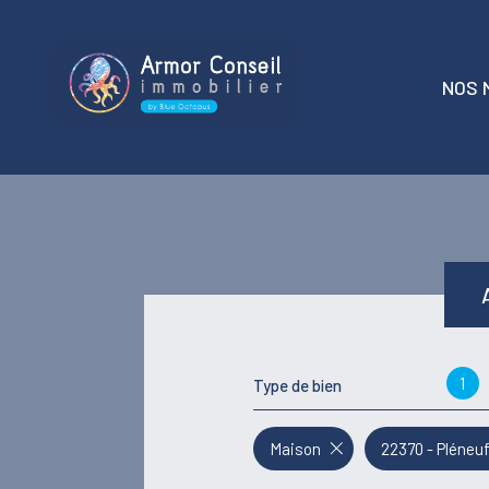
NOS 
t
locati
1
Type de bien
Maison
22370 - Pléneu