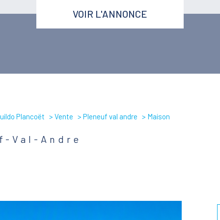
VOIR L'ANNONCE
uildo Plancoët
Vente
Pleneuf val andre
Maison
f-Val-Andre