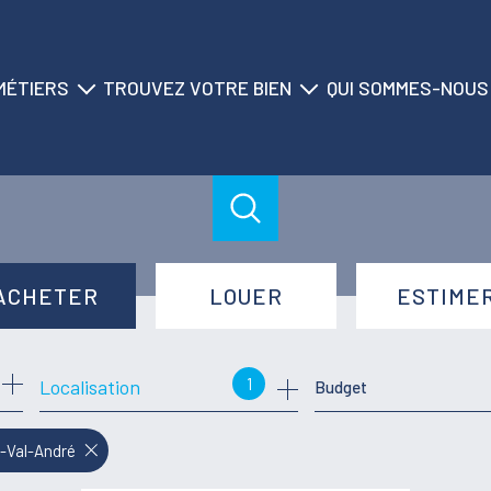
MÉTIERS
TROUVEZ VOTRE BIEN
QUI SOMMES-NOUS
ransaction
nos biens à la vente
historique du cabinet
location
nos biens à la location
nos agences
on saisonnière
nos locations saisonnières
nos équipes
gestion
nos partenaires
ACHETER
LOUER
ESTIME
syndic
de l'ancien
à l'année
1
Localisation
Budget
de l'immo pro
de l'immo pro
f-Val-André