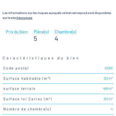
Les informations sur les risques auxquels ce bien est exposé sont disponibles
sur le site
Géorisques
Prix du bien
Pièce(s)
Chambre(s)
5
4
Caractéristiques du bien
22130
Code postal
Caractéristiques
Valeurs
122 m²
Surface habitable (m²)
466 m²
surface terrain
122 m²
Surface loi Carrez (m²)
4
Nombre de chambre(s)