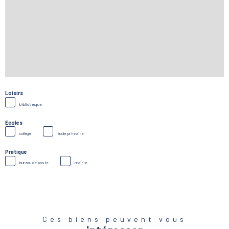
Loisirs
bibliothèque
Ecoles
collège
école primaire
Pratique
bureau de poste
mairie
Ces biens peuvent vous