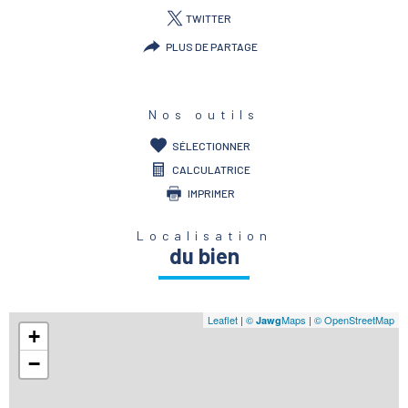
TWITTER
PLUS DE PARTAGE
Nos outils
SÉLECTIONNER
CALCULATRICE
IMPRIMER
Localisation
du bien
Leaflet
|
©
Maps
|
© OpenStreetMap
Jawg
+
−