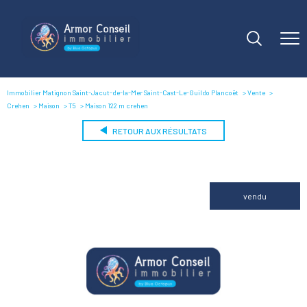
Immobilier Matignon Saint-Jacut-de-la-Mer Saint-Cast-Le-Guildo Plancoët
Vente
Crehen
Maison
T5
Maison 122 m crehen
RETOUR AUX RÉSULTATS
vendu