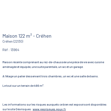
Maison 122 m² - Créhen
Créhen (22130)
Réf : 13964
Maison récente comprenant au rez-de-chaussée une pièce de vie avec cuisine
aménagée et équipée, une suite parentale, un wc et un garage.
A l'étage un palier desservant trois chambres, un wc et une salle de bains.
Le tout sur un terrain de 466 m².
Les informations sur les risques auxquels ce bien est exposé sont disponibles
sur le site Géorisques :
www.georisques.gouv.fr