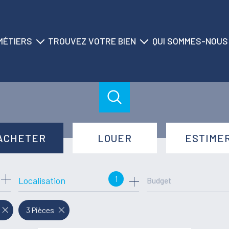
MÉTIERS
TROUVEZ VOTRE BIEN
QUI SOMMES-NOUS
ransaction
nos biens à la vente
historique du cabinet
location
nos biens à la location
nos agences
on saisonnière
nos locations saisonnières
nos équipes
gestion
nos partenaires
ACHETER
LOUER
ESTIME
syndic
de l'ancien
à l'année
1
Localisation
Budget
de l'immo pro
de l'immo pro
3 Pièces