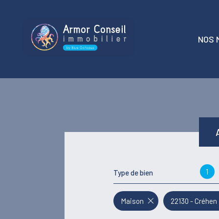
NOS 
t
locati
1
Type de bien
Maison
22130 - Créhen