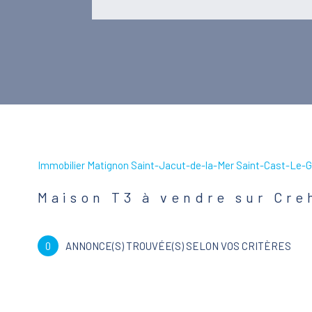
Immobilier Matignon Saint-Jacut-de-la-Mer Saint-Cast-Le-G
Maison T3 à vendre sur Cre
0
ANNONCE(S) TROUVÉE(S) SELON VOS CRITÈRES