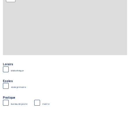
Loisirs
bibliothèque
Ecoles
école primaire
Pratique
bureau de poste
mairie