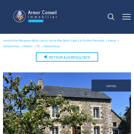
Immobilier Matignon Saint-Jacut-de-la-Mer Saint-Cast-Le-Guildo Plancoët
Vente
Henanbihen
Maison
T5
Henanbihen
RETOUR AUX RÉSULTATS
vendu