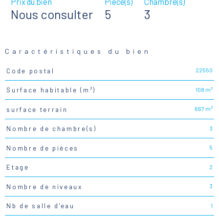
Prix du bien
Pièce(s)
Chambre(s)
Nous consulter
5
3
Caractéristiques du bien
22550
Code postal
Caractéristiques
Valeurs
108 m²
Surface habitable (m²)
667 m²
surface terrain
3
Nombre de chambre(s)
5
Nombre de pièces
2
Etage
3
Nombre de niveaux
1
Nb de salle d'eau