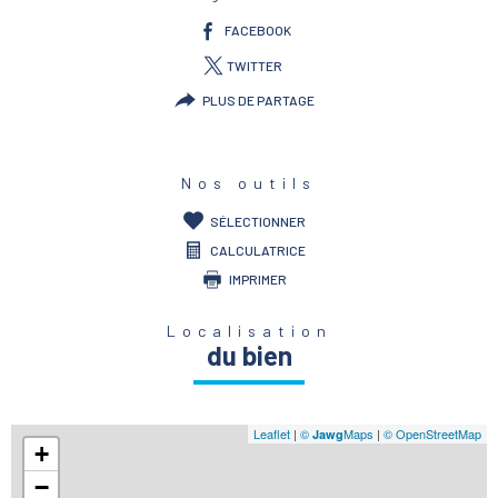
FACEBOOK
TWITTER
PLUS DE PARTAGE
Nos outils
SÉLECTIONNER
CALCULATRICE
IMPRIMER
Localisation
du bien
Leaflet
|
©
Maps
|
© OpenStreetMap
Jawg
+
−