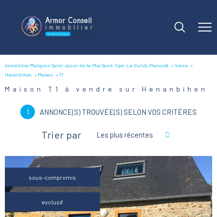
Immobilier Matignon Saint-Jacut-de-la-Mer Saint-Cast-Le-Guildo Plancoët
Vente
Henanbihen
Maison
T1
Maison T1 à vendre sur Henanbihen
1
ANNONCE(S) TROUVÉE(S) SELON VOS CRITÈRES
Trier par
Les plus récentes
sous-compromis
exclusif