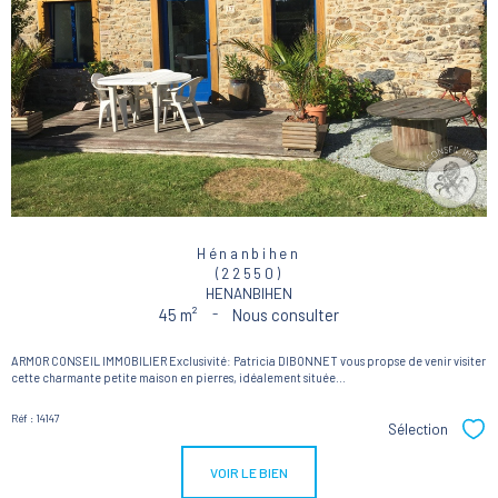
Hénanbihen
(22550)
HENANBIHEN
45 m²
-
Nous consulter
ARMOR CONSEIL IMMOBILIER Exclusivité: Patricia DIBONNET vous propse de venir visiter
cette charmante petite maison en pierres, idéalement située...
Réf : 14147
Sélection
Sél
VOIR LE BIEN