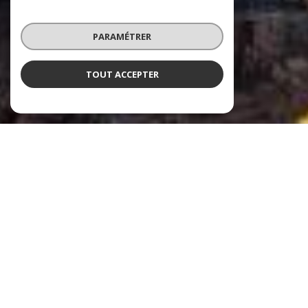
PARAMÉTRER
TOUT ACCEPTER
ARMOR CONSEIL IMMOBILIER
Immobilier Terre & Mer
Armor Conseil Immobilier, fondée en 2006, s'est imposée comme l'agence
immobilière de référence sur la Côte d'Émeraude. Avec cinq agences réparties à
des emplacements stratégiques, dont Plancoët, Matignon, Saint-Cast-le-
Guildo, et Saint-Jacut-de-la-Mer, notre agence se distingue par son expertise
approfondie et ses services diversifiés en immobilier.
Vos agences immobilières à