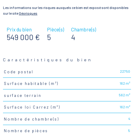
Les informations sur les risques auxquels ce bien est exposé sont disponibles
sur le site
Géorisques
Prix du bien
Pièce(s)
Chambre(s)
549 000 €
5
4
Caractéristiques du bien
22750
Code postal
Caractéristiques
Valeurs
162 m²
Surface habitable (m²)
562 m²
surface terrain
162 m²
Surface loi Carrez (m²)
4
Nombre de chambre(s)
5
Nombre de pièces