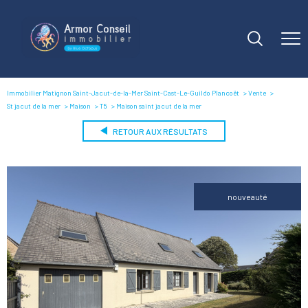
Immobilier Matignon Saint-Jacut-de-la-Mer Saint-Cast-Le-Guildo Plancoët
Vente
St jacut de la mer
Maison
T5
Maison saint jacut de la mer
RETOUR AUX RÉSULTATS
nouveauté