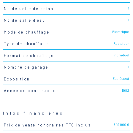
1
Nb de salle de bains
1
Nb de salle d'eau
Electrique
Mode de chauffage
Radiateur
Type de chauffage
Individuel
Format de chauffage
1
Nombre de garage
Est-Ouest
Exposition
1982
Année de construction
Infos financières
549 000 €
Prix de vente honoraires TTC inclus
Caractéristiques
Valeurs