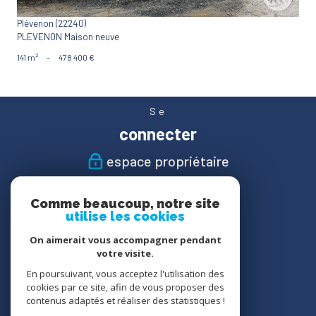
Plévenon (22240)
PLEVENON Maison neuve
141 m²
-
478 400 €
Se
connecter
espace propriétaire
Nous
Comme beaucoup, notre site
suivre
utilise les cookies
On aimerait vous accompagner pendant
votre visite.
En poursuivant, vous acceptez l'utilisation des
Nous
cookies par ce site, afin de vous proposer des
adhérons
contenus adaptés et réaliser des statistiques !