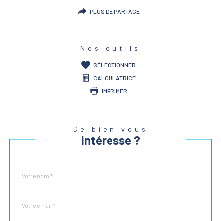
PLUS DE PARTAGE
Nos outils
SÉLECTIONNER
CALCULATRICE
IMPRIMER
Ce bien vous
intéresse ?
Nom
Fieldset
*
par
défaut
email
*