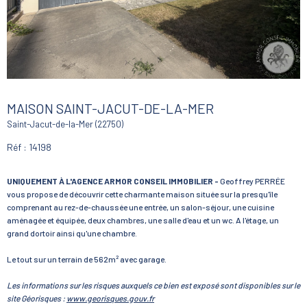
MAISON SAINT-JACUT-DE-LA-MER
Saint-Jacut-de-la-Mer (22750)
Réf : 14198
UNIQUEMENT À L'AGENCE ARMOR CONSEIL IMMOBILIER -
Geoffrey PERRÉE
vous propose de découvrir cette charmante maison située sur la presqu'île
comprenant au rez-de-chaussée une entrée, un salon-séjour, une cuisine
aménagée et équipée, deux chambres, une salle d'eau et un wc. A l'étage, un
grand dortoir ainsi qu'une chambre.
Le tout sur un terrain de 562m² avec garage.
Les informations sur les risques auxquels ce bien est exposé sont disponibles sur le
site Géorisques :
www.georisques.gouv.fr