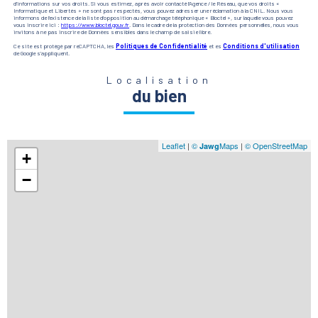
d’informations sur vos droits. Si vous estimez, après avoir contacté l'Agence / le Réseau, que vos droits «
Informatique et Libertés » ne sont pas respectés, vous pouvez adresser une réclamation à la CNIL. Nous vous
informons de l’existence de la liste d'opposition au démarchage téléphonique « Bloctel », sur laquelle vous pouvez
vous inscrire ici :
https://www.bloctel.gouv.fr
. Dans le cadre de la protection des Données personnelles, nous vous
invitons à ne pas inscrire de Données sensibles dans le champ de saisie libre.
Ce site est protégé par reCAPTCHA, les
Politiques de Confidentialité
et es
Conditions d'utilisation
de Google s'appliquent.
Localisation
du bien
Leaflet
|
©
Maps
|
© OpenStreetMap
Jawg
+
−