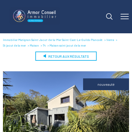
Immobilier Matignon Saint-Jacut-de-la-Mer Saint-Cast-Le-Guildo Plancoët
Vente
St jacut de la mer
Maison
T4
Maison saint jacut de la mer
RETOUR AUX RÉSULTATS
nouveauté