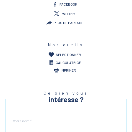
FACEBOOK
TWITTER
PLUS DE PARTAGE
Nos outils
SÉLECTIONNER
CALCULATRICE
IMPRIMER
Ce bien vous
intéresse ?
Nom
Fieldset
*
par
défaut