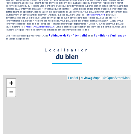
reste Responsable du Traitement de vos Données personnelles. La base légale du traitement repose sur l'intérêt
légitime de l'Agence / du Réseau. Elles sont conservées jusqu'à demande de suppression et sont destinées à l'Agence
/ au Réseau. Conformément à la loi « informatique et libertés », vous disposez des droits d’accès, de rectification,
d’effacement, d’opposition, de limitation et de portabilité de vos données. Vous pouvez retirer votre consentement à
tout moment en contactant directement l’Agence / Le Réseau. Consultez le site
https://cnil.fr/fr
pour plus
d’informations sur vos droits. Si vous estimez, après avoir contacté l'Agence / le Réseau, que vos droits «
Informatique et Libertés » ne sont pas respectés, vous pouvez adresser une réclamation à la CNIL. Nous vous
informons de l’existence de la liste d'opposition au démarchage téléphonique « Bloctel », sur laquelle vous pouvez
vous inscrire ici :
https://www.bloctel.gouv.fr
. Dans le cadre de la protection des Données personnelles, nous vous
invitons à ne pas inscrire de Données sensibles dans le champ de saisie libre.
Ce site est protégé par reCAPTCHA, les
Politiques de Confidentialité
et es
Conditions d'utilisation
de Google s'appliquent.
Localisation
du bien
Leaflet
|
©
Maps
|
© OpenStreetMap
Jawg
+
−