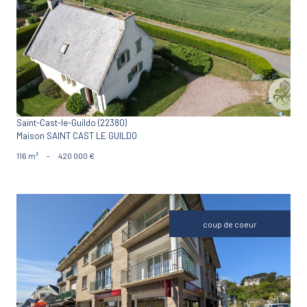
VOIR LE BIEN
Saint-Cast-le-Guildo (22380)
Maison SAINT CAST LE GUILDO
116 m²
-
420 000 €
coup de coeur
VOIR LE BIEN