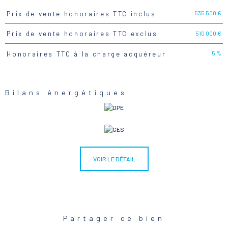
535 500 €
Prix de vente honoraires TTC inclus
Caractéristiques
Valeurs
510 000 €
Prix de vente honoraires TTC exclus
5 %
Honoraires TTC à la charge acquéreur
Bilans énergétiques
VOIR LE DÉTAIL
Partager ce bien