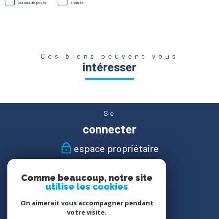
bureau de poste
mairie
Ces biens peuvent vous
intéresser
Se
connecter
espace propriétaire
Nous
Comme beaucoup, notre site
suivre
utilise les cookies
On aimerait vous accompagner pendant
votre visite.