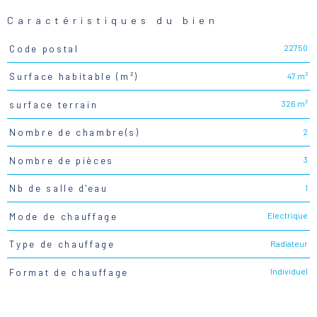
Caractéristiques du bien
22750
Code postal
Caractéristiques
Valeurs
47 m²
Surface habitable (m²)
326 m²
surface terrain
2
Nombre de chambre(s)
3
Nombre de pièces
1
Nb de salle d'eau
Electrique
Mode de chauffage
Radiateur
Type de chauffage
Individuel
Format de chauffage