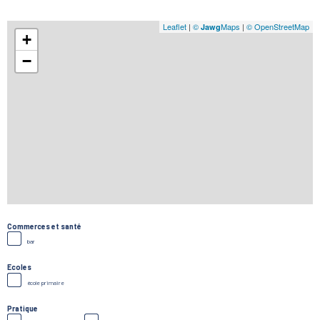
Leaflet
|
©
Maps
|
© OpenStreetMap
Jawg
+
−
Commerces et santé
bar
Ecoles
école primaire
Pratique