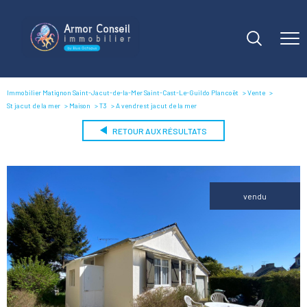
Immobilier Matignon Saint-Jacut-de-la-Mer Saint-Cast-Le-Guildo Plancoët
Vente
St jacut de la mer
Maison
T3
A vendre st jacut de la mer
RETOUR AUX RÉSULTATS
vendu