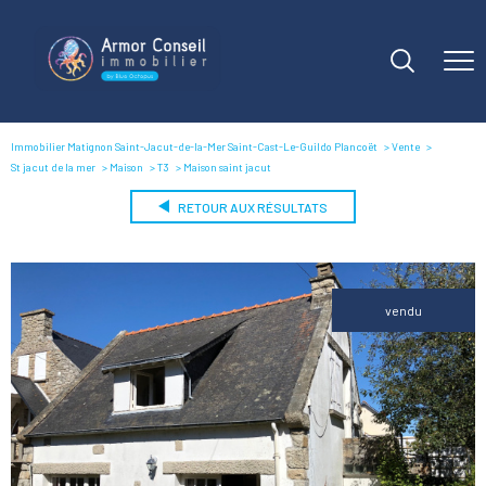
Immobilier Matignon Saint-Jacut-de-la-Mer Saint-Cast-Le-Guildo Plancoët
Vente
St jacut de la mer
Maison
T3
Maison saint jacut
RETOUR AUX RÉSULTATS
vendu