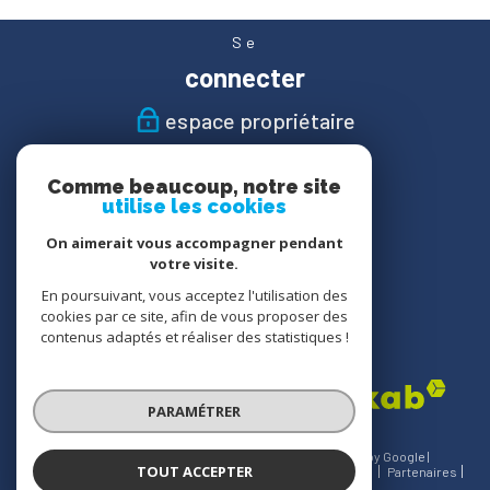
Se
connecter
espace propriétaire
Nous
Comme beaucoup, notre site
suivre
utilise les cookies
On aimerait vous accompagner pendant
votre visite.
En poursuivant, vous acceptez l'utilisation des
Nous
cookies par ce site, afin de vous proposer des
adhérons
contenus adaptés et réaliser des statistiques !
PARAMÉTRER
© 2026 | Tous droits réservés | Traduction powered by Google |
TOUT ACCEPTER
Nos honoraires
Plan du site
Mentions légales
Admin
Partenaires
Politique RGPD
Cookies