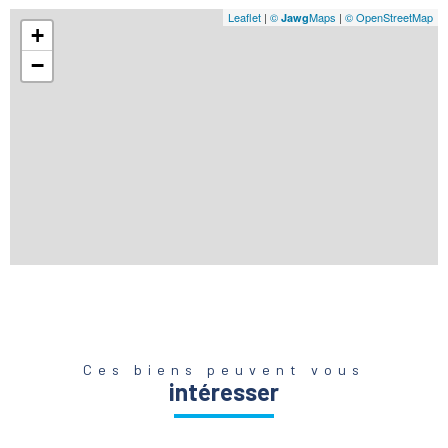
Leaflet
|
©
Maps
|
© OpenStreetMap
Jawg
+
−
Ces biens peuvent vous
intéresser