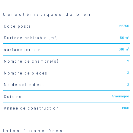
Caractéristiques du bien
22750
Code postal
Caractéristiques
Valeurs
56 m²
Surface habitable (m²)
316 m²
surface terrain
2
Nombre de chambre(s)
3
Nombre de pièces
2
Nb de salle d'eau
Aménagée
Cuisine
1960
Année de construction
Infos financières