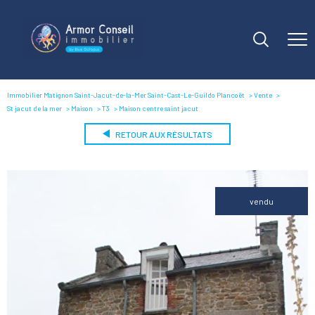
Immobilier Matignon Saint-Jacut-de-la-Mer Saint-Cast-Le-Guildo Plancoët
Vente
St jacut de la mer
Maison
T3
Maison centre saint jacut
RETOUR AUX RÉSULTATS
vendu