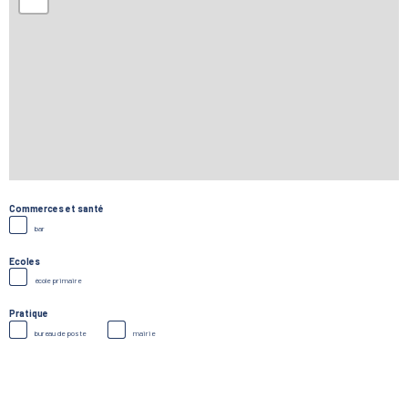
Commerces et santé
bar
Ecoles
école primaire
Pratique
bureau de poste
mairie