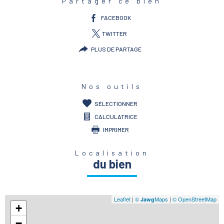
Partager ce bien
FACEBOOK
TWITTER
PLUS DE PARTAGE
Nos outils
SÉLECTIONNER
CALCULATRICE
IMPRIMER
Localisation
du bien
Leaflet
|
©
Maps
|
© OpenStreetMap
Jawg
+
−