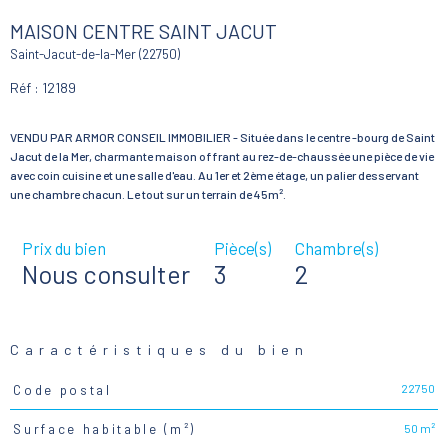
MAISON CENTRE SAINT JACUT
Saint-Jacut-de-la-Mer (22750)
Réf : 12189
VENDU PAR ARMOR CONSEIL IMMOBILIER - Située dans le centre -bourg de Saint
Jacut de la Mer, charmante maison offrant au rez-de-chaussée une pièce de vie
avec coin cuisine et une salle d'eau. Au 1er et 2ème étage, un palier desservant
Prix du bien
Pièce(s)
Chambre(s)
Nous consulter
3
2
Caractéristiques du bien
22750
Code postal
Caractéristiques
Valeurs
50 m²
Surface habitable (m²)