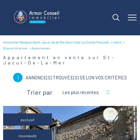
Immobilier Matignon Saint-Jacut-de-la-Mer Saint-Cast-Le-Guildo Plancoët
Vente
St jacut de la mer
Appartement
Appartement en vente sur St-
Jacut-De-La-Mer
1
ANNONCE(S) TROUVÉE(S) SELON VOS CRITÈRES
Trier par
Les plus récentes
exclusif
nouveauté