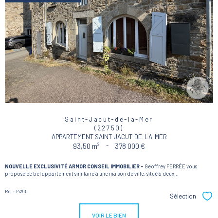
Saint-Jacut-de-la-Mer
(22750)
APPARTEMENT SAINT-JACUT-DE-LA-MER
93,50 m²
-
378 000 €
NOUVELLE EXCLUSIVITÉ ARMOR CONSEIL IMMOBILIER -
Geoffrey PERRÉE vous
propose ce bel appartement similaire à une maison de ville, situé à deux...
Réf : 14295
Sélection
Sél
VOIR LE BIEN