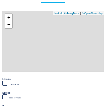
Leaflet
|
©
Maps
|
© OpenStreetMap
Jawg
+
−
Loisirs
bibliothèque
Ecoles
école primaire