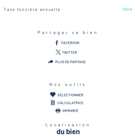
500 €
Taxe foncière annuelle
Caractéristiques
Valeurs
Partager ce bien
FACEBOOK
TWITTER
PLUS DE PARTAGE
Nos outils
SÉLECTIONNER
CALCULATRICE
IMPRIMER
Localisation
du bien