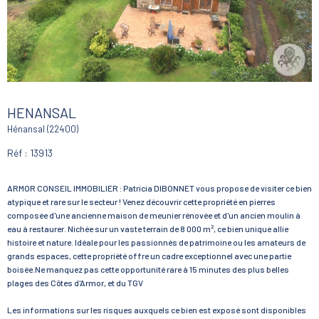
HENANSAL
Hénansal (22400)
Réf : 13913
ARMOR CONSEIL IMMOBILIER : Patricia DIBONNET vous propose de visiter ce bien
atypique et rare sur le secteur ! Venez découvrir cette propriété en pierres
composée d'une ancienne maison de meunier rénovée et d'un ancien moulin à
eau à restaurer. Nichée sur un vaste terrain de 8 000 m², ce bien unique allie
histoire et nature. Idéale pour les passionnés de patrimoine ou les amateurs de
grands espaces, cette propriété offre un cadre exceptionnel avec une partie
boisée.Ne manquez pas cette opportunité rare à 15 minutes des plus belles
plages des Côtes d'Armor, et du TGV
Les informations sur les risques auxquels ce bien est exposé sont disponibles