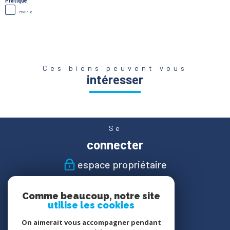
Pratique
mairie
Ces biens peuvent vous
intéresser
Se
connecter
espace propriétaire
Nous
Comme beaucoup, notre site
suivre
utilise les cookies
On aimerait vous accompagner pendant