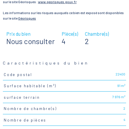
sur le site Géorisques :
www.georisques.gouv.fr
Les informations sur les risques auxquels ce bien est exposé sont disponibles
sur le site
Géorisques
Prix du bien
Pièce(s)
Chambre(s)
Nous consulter
4
2
Caractéristiques du bien
22400
Code postal
Caractéristiques
Valeurs
91 m²
Surface habitable (m²)
7 976 m²
surface terrain
2
Nombre de chambre(s)
4
Nombre de pièces