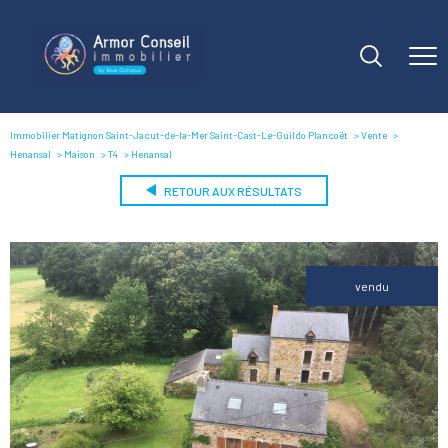
Immobilier Matignon Saint-Jacut-de-la-Mer Saint-Cast-Le-Guildo Plancoët
Vente
Henansal
Maison
T4
Henansal
RETOUR AUX RÉSULTATS
vendu