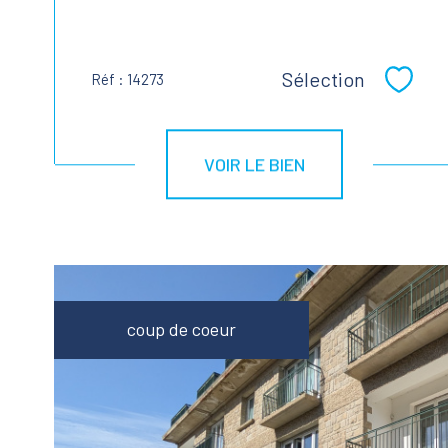
Sélection
Réf : 14273
Sélect
VOIR LE BIEN
coup de coeur