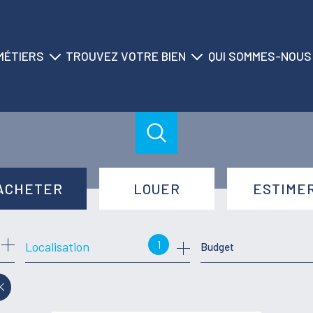
MÉTIERS
TROUVEZ VOTRE BIEN
QUI SOMMES-NOUS
ransaction
nos biens à la vente
historique du cabinet
location
nos biens à la location
nos agences
on saisonnière
nos locations saisonnières
nos équipes
gestion
nos partenaires
ACHETER
LOUER
ESTIME
syndic
de l'ancien
à l'année
1
Localisation
Budget
de l'immo pro
de l'immo pro