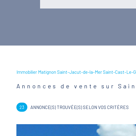
Immobilier Matignon Saint-Jacut-de-la-Mer Saint-Cast-Le-G
Annonces de vente sur Sai
23
ANNONCE(S) TROUVÉE(S) SELON VOS CRITÈRES