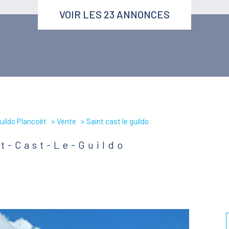
VOIR LES
23
ANNONCES
uildo Plancoët
Vente
Saint cast le guildo
nt-Cast-Le-Guildo