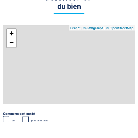
du bien
Leaflet
|
©
Maps
|
© OpenStreetMap
Jawg
+
−
Commerces et santé
bar
presse et tabac