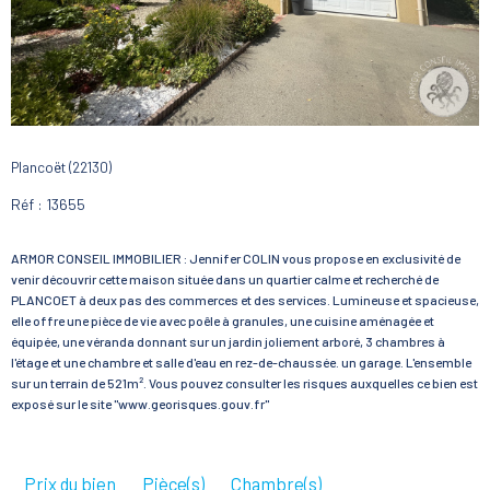
Plancoët (22130)
Réf : 13655
ARMOR CONSEIL IMMOBILIER : Jennifer COLIN vous propose en exclusivité de
venir découvrir cette maison située dans un quartier calme et recherché de
PLANCOET à deux pas des commerces et des services. Lumineuse et spacieuse,
elle offre une pièce de vie avec poêle à granules, une cuisine aménagée et
équipée, une véranda donnant sur un jardin joliement arboré, 3 chambres à
l'étage et une chambre et salle d'eau en rez-de-chaussée. un garage. L'ensemble
sur un terrain de 521m². Vous pouvez consulter les risques auxquelles ce bien est
exposé sur le site "www.georisques.gouv.fr"
Prix du bien
Pièce(s)
Chambre(s)