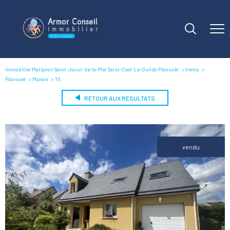
Immobilier Matignon Saint-Jacut-de-la-Mer Saint-Cast-Le-Guildo Plancoët
Vente
Plancoet
Maison
T6
RETOUR AUX RÉSULTATS
vendu