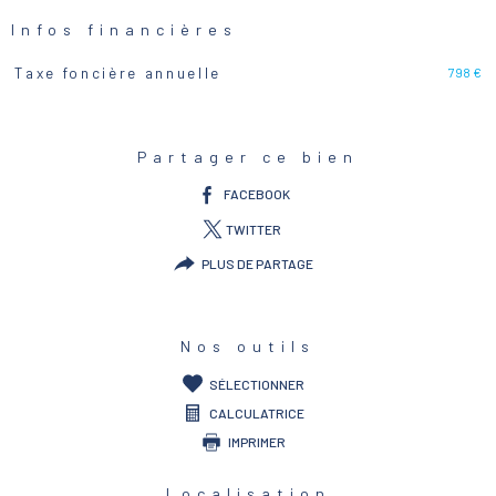
Infos financières
798 €
Taxe foncière annuelle
Caractéristiques
Valeurs
Partager ce bien
FACEBOOK
TWITTER
PLUS DE PARTAGE
Nos outils
SÉLECTIONNER
CALCULATRICE
IMPRIMER
Localisation