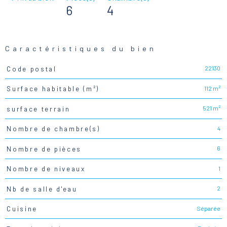
6
4
Caractéristiques du bien
22130
Code postal
Caractéristiques
Valeurs
112 m²
Surface habitable (m²)
521 m²
surface terrain
4
Nombre de chambre(s)
6
Nombre de pièces
1
Nombre de niveaux
2
Nb de salle d'eau
Séparée
Cuisine