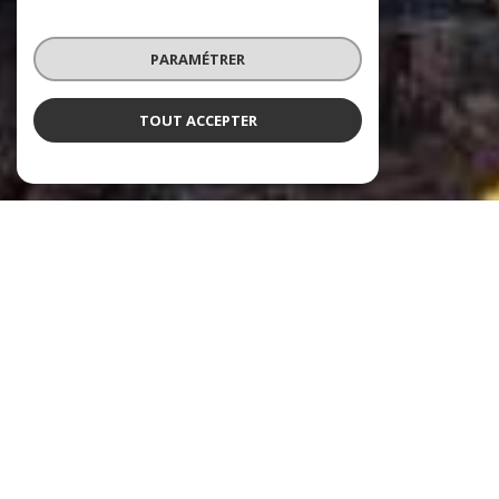
PARAMÉTRER
TOUT ACCEPTER
ARMOR CONSEIL IMMOBILIER
Immobilier Terre & Mer
Armor Conseil Immobilier, fondée en 2006, s'est imposée comme l'agence
immobilière de référence sur la Côte d'Émeraude. Avec cinq agences réparties à
des emplacements stratégiques, dont Plancoët, Matignon, Saint-Cast-le-
Guildo, et Saint-Jacut-de-la-Mer, notre agence se distingue par son expertise
approfondie et ses services diversifiés en immobilier.
Vos agences immobilières à