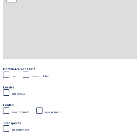
Commerces et santé
bar
presse et tabac
Loisirs
bibliothèque
Ecoles
école maternelle
école primaire
Transports
gare ferroviaire