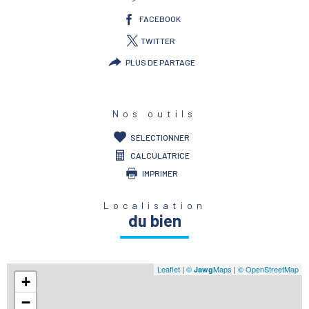
FACEBOOK
TWITTER
PLUS DE PARTAGE
Nos outils
SÉLECTIONNER
CALCULATRICE
IMPRIMER
Localisation
du bien
Leaflet
|
©
Maps
|
© OpenStreetMap
Jawg
+
−