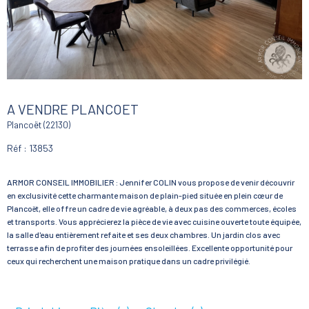
A VENDRE PLANCOET
Plancoët (22130)
Réf : 13853
ARMOR CONSEIL IMMOBILIER : Jennifer COLIN vous propose de venir découvrir
en exclusivité cette charmante maison de plain-pied située en plein cœur de
Plancoët, elle offre un cadre de vie agréable, à deux pas des commerces, écoles
et transports. Vous apprécierez la pièce de vie avec cuisine ouverte toute équipée,
la salle d'eau entièrement refaite et ses deux chambres. Un jardin clos avec
terrasse afin de profiter des journées ensoleillées. Excellente opportunité pour
ceux qui recherchent une maison pratique dans un cadre privilégié.