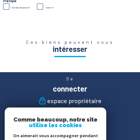
Pratique
bureau de poste
mairie
Ces biens peuvent vous
intéresser
Se
connecter
espace propriétaire
Nous
Comme beaucoup, notre site
suivre
utilise les cookies
On aimerait vous accompagner pendant