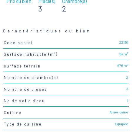
Prix du bien
Pièce(s)
Chambre(s)
3
2
Caractéristiques du bien
22130
Code postal
Caractéristiques
Valeurs
84 m²
Surface habitable (m²)
676 m²
surface terrain
2
Nombre de chambre(s)
3
Nombre de pièces
1
Nb de salle d'eau
Américaine
Cuisine
Equipée
Type de cuisine