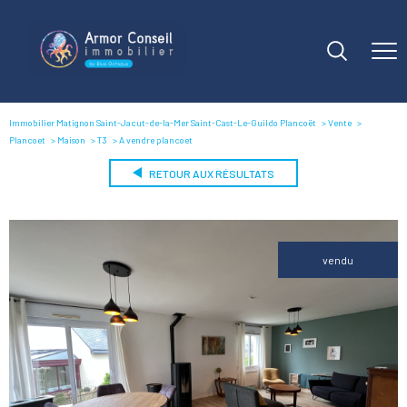
Immobilier Matignon Saint-Jacut-de-la-Mer Saint-Cast-Le-Guildo Plancoët
Vente
Plancoet
Maison
T3
A vendre plancoet
RETOUR AUX RÉSULTATS
vendu