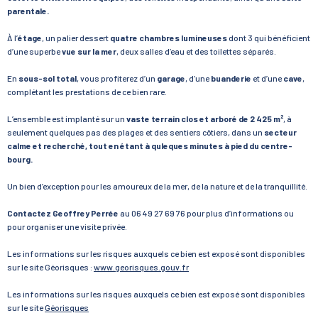
parentale.
À l’
étage
, un palier dessert
quatre chambres lumineuses
dont 3 qui bénéficient
d’une superbe
vue sur la mer
, deux salles d’eau et des toilettes séparés.
En
sous-sol total
, vous profiterez d’un
garage
, d’une
buanderie
et d’une
cave
,
complétant les prestations de ce bien rare.
L’ensemble est implanté sur un
vaste terrain clos et arboré de 2 425 m²
, à
seulement quelques pas des plages et des sentiers côtiers, dans un
secteur
calme et recherché, tout en étant à quleques minutes à pied du centre-
bourg.
Un bien d’exception pour les amoureux de la mer, de la nature et de la tranquillité.
Contactez Geoffrey Perrée
au 06 49 27 69 76 pour plus d’informations ou
pour organiser une visite privée.
Les informations sur les risques auxquels ce bien est exposé sont disponibles
sur le site Géorisques :
www.georisques.gouv.fr
Les informations sur les risques auxquels ce bien est exposé sont disponibles
sur le site
Géorisques