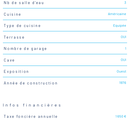
3
Nb de salle d'eau
Américaine
Cuisine
Equipée
Type de cuisine
OUI
Terrasse
1
Nombre de garage
OUI
Cave
Ouest
Exposition
1976
Année de construction
Infos financières
1 650 €
Taxe foncière annuelle
Caractéristiques
Valeurs