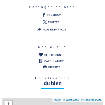
Partager ce bien
FACEBOOK
TWITTER
PLUS DE PARTAGE
Nos outils
SÉLECTIONNER
CALCULATRICE
IMPRIMER
Localisation
du bien
Leaflet
|
©
Maps
|
© OpenStreetMap
Jawg
+