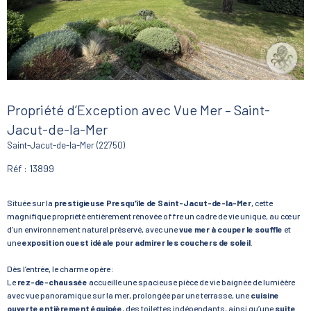
Propriété d’Exception avec Vue Mer – Saint-
Jacut-de-la-Mer
Saint-Jacut-de-la-Mer (22750)
Réf : 13899
Située sur la
prestigieuse Presqu’île de Saint-Jacut-de-la-Mer
, cette
magnifique propriété entièrement rénovée offre un cadre de vie unique, au cœur
d’un environnement naturel préservé, avec une
vue mer à couper le souffle
et
une
exposition ouest idéale pour admirer les couchers de soleil
.
Dès l’entrée, le charme opère :
Le
rez-de-chaussée
accueille une spacieuse pièce de vie baignée de lumièère
avec vue panoramique sur la mer, prolongée par une terrasse, une
cuisine
ouverte entièrement équipée
, des toilettes indépendants, ainsi qu’une
suite