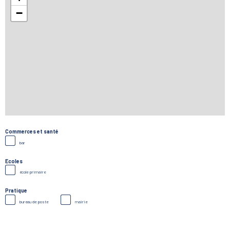
−
Commerces et santé
bar
Ecoles
école primaire
Pratique
bureau de poste
mairie