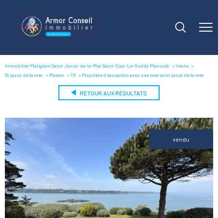
Immobilier Matignon Saint-Jacut-de-la-Mer Saint-Cast-Le-Guildo Plancoët
Vente
St jacut de la mer
Maison
T6
Propriete d exception avec vue mer saint jacut de la mer
RETOUR AUX RÉSULTATS
vendu