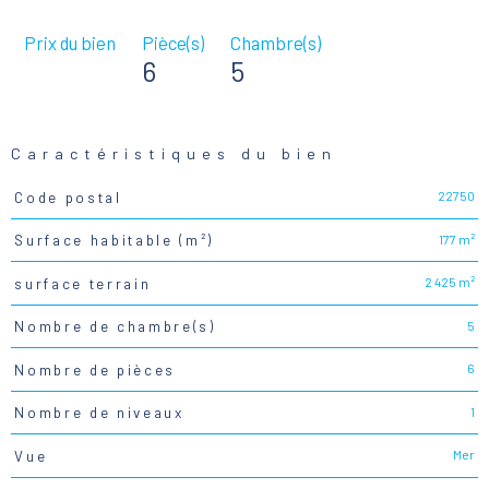
Prix du bien
Pièce(s)
Chambre(s)
6
5
Caractéristiques du bien
22750
Code postal
Caractéristiques
Valeurs
177 m²
Surface habitable (m²)
2 425 m²
surface terrain
5
Nombre de chambre(s)
6
Nombre de pièces
1
Nombre de niveaux
Mer
Vue