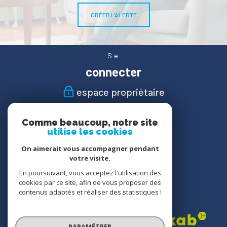
CRÉER L'ALERTE
Se
connecter
espace propriétaire
Nous
Comme beaucoup, notre site
suivre
utilise les cookies
On aimerait vous accompagner pendant
votre visite.
En poursuivant, vous acceptez l'utilisation des
Nous
cookies par ce site, afin de vous proposer des
adhérons
contenus adaptés et réaliser des statistiques !
PARAMÉTRER