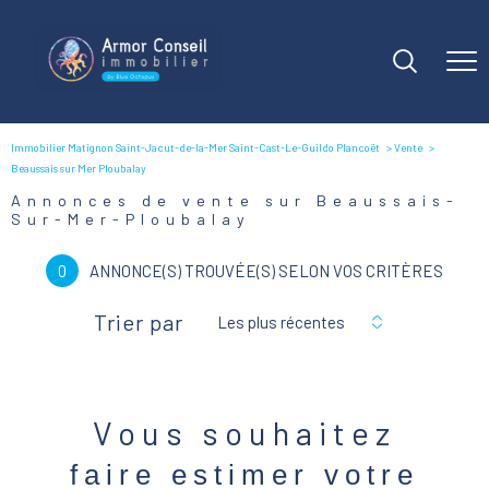
Immobilier Matignon Saint-Jacut-de-la-Mer Saint-Cast-Le-Guildo Plancoët
Vente
Beaussais sur Mer Ploubalay
Annonces de vente sur Beaussais-
Sur-Mer-Ploubalay
0
ANNONCE(S) TROUVÉE(S) SELON VOS CRITÈRES
Trier par
Les plus récentes
Vous souhaitez
faire estimer votre