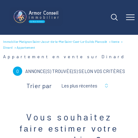
Immobilier Matignon Saint-Jacut-de-la-Mer Saint-Cast-Le-Guildo Plancoët
Vente
Dinard
Appartement
Appartement en vente sur Dinard
0
ANNONCE(S) TROUVÉE(S) SELON VOS CRITÈRES
Trier par
Les plus récentes
Vous souhaitez
faire estimer votre