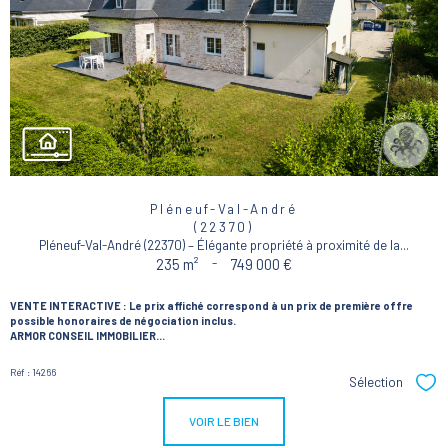
Pléneuf-Val-André
(22370)
Pléneuf-Val-André (22370) – Élégante propriété à proximité de la...
235 m²
-
749 000 €
VENTE INTERACTIVE :
Le prix affiché correspond à un prix de première offre
possible honoraires de négociation inclus.
ARMOR CONSEIL IMMOBILIER...
Réf : 14266
Sélection
Sél
VOIR LE BIEN