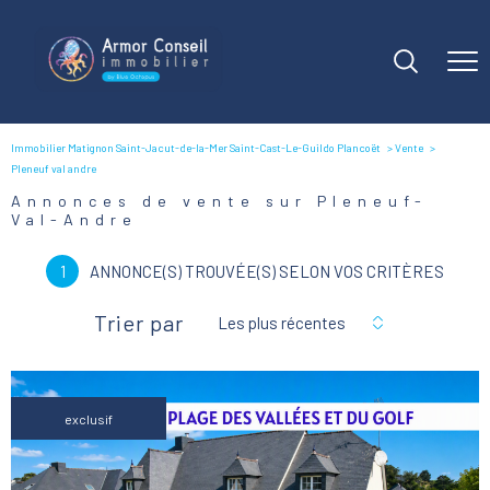
Immobilier Matignon Saint-Jacut-de-la-Mer Saint-Cast-Le-Guildo Plancoët
Vente
Pleneuf val andre
Annonces de vente sur Pleneuf-
Val-Andre
1
ANNONCE(S) TROUVÉE(S) SELON VOS CRITÈRES
Trier par
Les plus récentes
exclusif