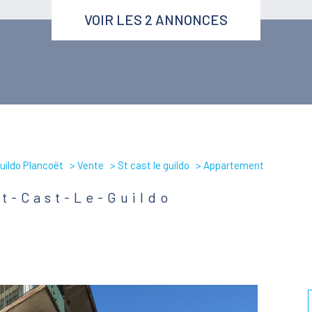
VOIR LES
2
ANNONCES
uildo Plancoët
Vente
St cast le guildo
Appartement
St-Cast-Le-Guildo