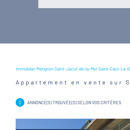
Immobilier Matignon Saint-Jacut-de-la-Mer Saint-Cast-Le-G
Appartement en vente sur 
2
ANNONCE(S) TROUVÉE(S) SELON VOS CRITÈRES