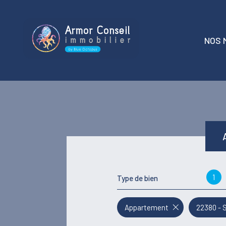
NOS 
t
locati
1
Type de bien
Appartement
22380 - 