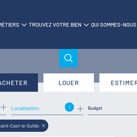
MÉTIERS
TROUVEZ VOTRE BIEN
QUI SOMMES-NOUS
ransaction
nos biens à la vente
historique du cabinet
location
nos biens à la location
nos agences
on saisonnière
nos locations saisonnières
nos équipes
gestion
nos partenaires
ACHETER
LOUER
ESTIME
syndic
de l'ancien
à l'année
1
Localisation
Budget
de l'immo pro
de l'immo pro
Saint-Cast-le-Guildo