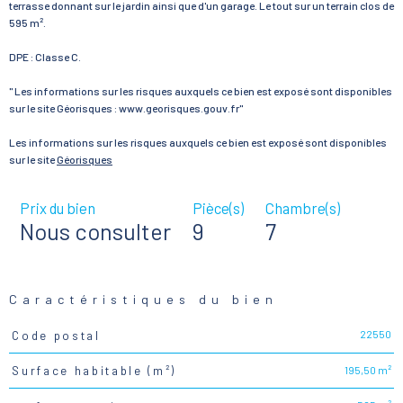
terrasse donnant sur le jardin ainsi que d'un garage. Le tout sur un terrain clos de
595 m².
DPE : Classe C.
" Les informations sur les risques auxquels ce bien est exposé sont disponibles
sur le site Géorisques : www.georisques.gouv.fr"
Les informations sur les risques auxquels ce bien est exposé sont disponibles
sur le site
Géorisques
Prix du bien
Pièce(s)
Chambre(s)
Nous consulter
9
7
Caractéristiques du bien
22550
Code postal
Caractéristiques
Valeurs
195,50 m²
Surface habitable (m²)