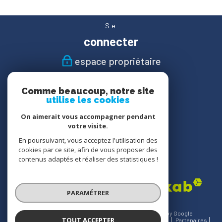
Se
connecter
espace propriétaire
Nous
Comme beaucoup, notre site
suivre
utilise les cookies
On aimerait vous accompagner pendant
votre visite.
En poursuivant, vous acceptez l'utilisation des
Nous
cookies par ce site, afin de vous proposer des
adhérons
contenus adaptés et réaliser des statistiques !
PARAMÉTRER
© 2026 | Tous droits réservés | Traduction powered by Google |
TOUT ACCEPTER
Nos honoraires
Plan du site
Mentions légales
Admin
Partenaires