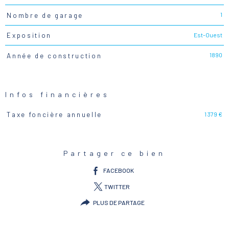
1
Nombre de garage
Est-Ouest
Exposition
1890
Année de construction
Infos financières
1 379 €
Taxe foncière annuelle
Caractéristiques
Valeurs
Partager ce bien
FACEBOOK
TWITTER
PLUS DE PARTAGE