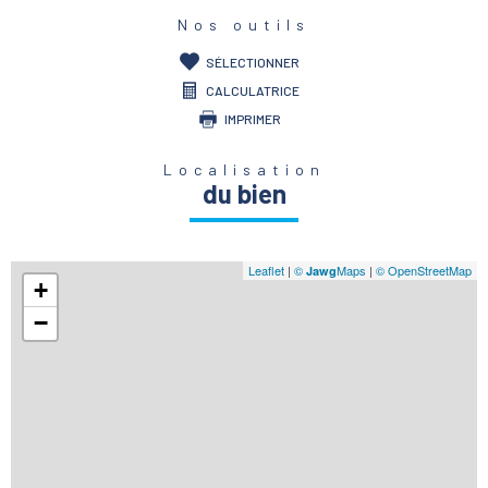
Nos outils
SÉLECTIONNER
CALCULATRICE
IMPRIMER
Localisation
du bien
Leaflet
|
©
Maps
|
© OpenStreetMap
Jawg
+
−