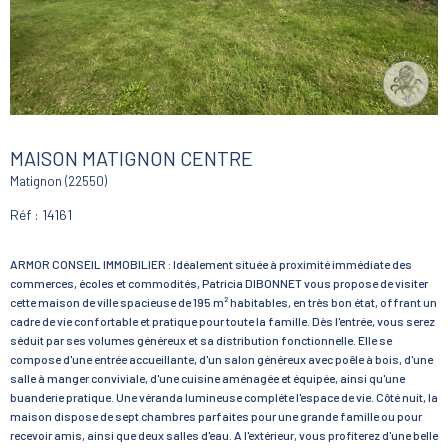
MAISON MATIGNON CENTRE
Matignon (22550)
Réf : 14161
ARMOR CONSEIL IMMOBILIER : Idéalement située à proximité immédiate des
commerces, écoles et commodités, Patricia DIBONNET vous propose de visiter
cette maison de ville spacieuse de 195 m² habitables, en très bon état, offrant un
cadre de vie confortable et pratique pour toute la famille. Dès l'entrée, vous serez
séduit par ses volumes généreux et sa distribution fonctionnelle. Elle se
compose d'une entrée accueillante, d'un salon généreux avec poêle à bois, d'une
salle à manger conviviale, d'une cuisine aménagée et équipée, ainsi qu'une
buanderie pratique. Une véranda lumineuse compléte l'espace de vie. Côté nuit, la
maison dispose de sept chambres parfaites pour une grande famille ou pour
recevoir amis, ainsi que deux salles d'eau. A l'extérieur, vous profiterez d'une belle