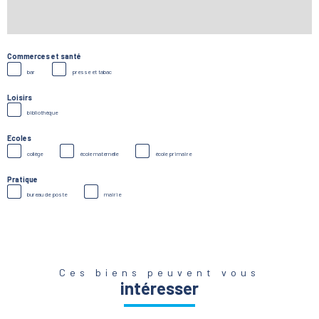
Commerces et santé
bar
presse et tabac
Loisirs
bibliothèque
Ecoles
collège
école maternelle
école primaire
Pratique
bureau de poste
mairie
Ces biens peuvent vous
intéresser