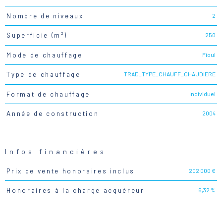
2
Nombre de niveaux
250
Superficie (m²)
Fioul
Mode de chauffage
TRAD_TYPE_CHAUFF_CHAUDIERE
Type de chauffage
Individuel
Format de chauffage
2004
Année de construction
Infos financières
202 000 €
Prix de vente honoraires inclus
Caractéristiques
Valeurs
6,32 %
Honoraires à la charge acquéreur