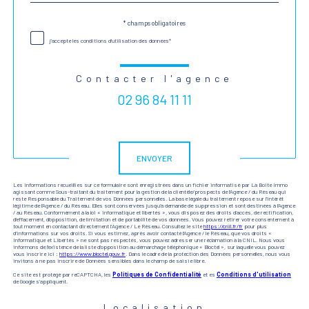
* champs obligatoires
Validation
j'accepte les conditions d'utilisation des données*
Contacter l'agence
02 96 84 11 11
Validation
ENVOYER
Les informations recueillies sur ce formulaire sont enregistrées dans un fichier informatisé par La Boite Immo
agissant comme Sous-traitant du traitement pour la gestion de la clientèle/prospects de l'Agence / du Réseau qui
reste Responsable du Traitement de vos Données personnelles. La base légale du traitement repose sur l'intérêt
légitime de l'Agence / du Réseau. Elles sont conservées jusqu'à demande de suppression et sont destinées à l'Agence
/ au Réseau. Conformément à la loi « informatique et libertés », vous disposez des droits d’accès, de rectification,
d’effacement, d’opposition, de limitation et de portabilité de vos données. Vous pouvez retirer votre consentement à
tout moment en contactant directement l’Agence / Le Réseau. Consultez le site
https://cnil.fr/fr
pour plus
d’informations sur vos droits. Si vous estimez, après avoir contacté l'Agence / le Réseau, que vos droits «
Informatique et Libertés » ne sont pas respectés, vous pouvez adresser une réclamation à la CNIL. Nous vous
informons de l’existence de la liste d'opposition au démarchage téléphonique « Bloctel », sur laquelle vous pouvez
vous inscrire ici :
https://www.bloctel.gouv.fr
. Dans le cadre de la protection des Données personnelles, nous vous
invitons à ne pas inscrire de Données sensibles dans le champ de saisie libre.
Ce site est protégé par reCAPTCHA, les
Politiques de Confidentialité
et es
Conditions d'utilisation
de Google s'appliquent.
Localisation