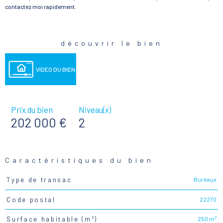
contactez moi rapidement.
découvrir le bien
VIDEO DU BIEN
Prix du bien
Niveau(x)
202 000 €
2
Caractéristiques du bien
Bureaux
Type de transac
Caractéristiques
Valeurs
22270
Code postal
250 m²
Surface habitable (m²)