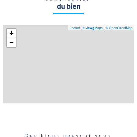
du bien
Leaflet
|
©
Maps
|
© OpenStreetMap
Jawg
+
−
Ces biens peuvent vous