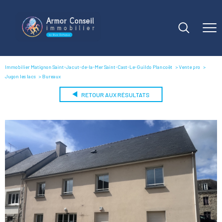
Immobilier Matignon Saint-Jacut-de-la-Mer Saint-Cast-Le-Guildo Plancoët
Vente pro
Jugon les lacs
Bureaux
RETOUR AUX RÉSULTATS