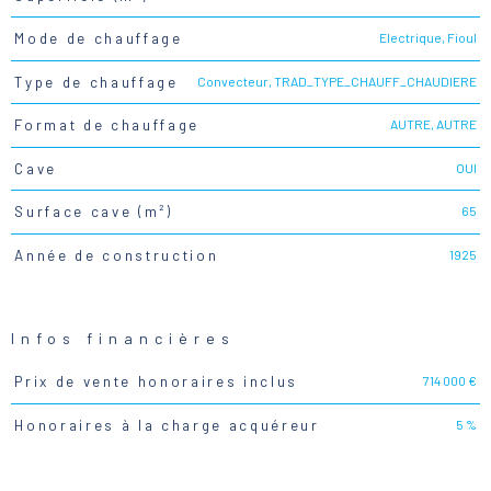
Electrique, Fioul
Mode de chauffage
Convecteur, TRAD_TYPE_CHAUFF_CHAUDIERE
Type de chauffage
AUTRE, AUTRE
Format de chauffage
OUI
Cave
65
Surface cave (m²)
1925
Année de construction
Infos financières
714 000 €
Prix de vente honoraires inclus
Caractéristiques
Valeurs
5 %
Honoraires à la charge acquéreur