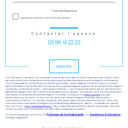
défaut
* champs obligatoires
Validation
j'accepte les conditions d'utilisation des données*
Contacter l'agence
02 96 41 22 22
Validation
ENVOYER
Les informations recueillies sur ce formulaire sont enregistrées dans un fichier informatisé par La Boite Immo
agissant comme Sous-traitant du traitement pour la gestion de la clientèle/prospects de l'Agence / du Réseau qui
reste Responsable du Traitement de vos Données personnelles. La base légale du traitement repose sur l'intérêt
légitime de l'Agence / du Réseau. Elles sont conservées jusqu'à demande de suppression et sont destinées à l'Agence
/ au Réseau. Conformément à la loi « informatique et libertés », vous disposez des droits d’accès, de rectification,
d’effacement, d’opposition, de limitation et de portabilité de vos données. Vous pouvez retirer votre consentement à
tout moment en contactant directement l’Agence / Le Réseau. Consultez le site
https://cnil.fr/fr
pour plus
d’informations sur vos droits. Si vous estimez, après avoir contacté l'Agence / le Réseau, que vos droits «
Informatique et Libertés » ne sont pas respectés, vous pouvez adresser une réclamation à la CNIL. Nous vous
informons de l’existence de la liste d'opposition au démarchage téléphonique « Bloctel », sur laquelle vous pouvez
vous inscrire ici :
https://www.bloctel.gouv.fr
. Dans le cadre de la protection des Données personnelles, nous vous
invitons à ne pas inscrire de Données sensibles dans le champ de saisie libre.
Ce site est protégé par reCAPTCHA, les
Politiques de Confidentialité
et es
Conditions d'utilisation
de Google s'appliquent.