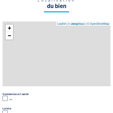
Localisation
du bien
Leaflet
|
©
Maps
|
© OpenStreetMap
Jawg
+
−
Commerces et santé
bar
Loisirs