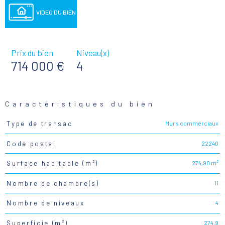
VIDEO DU BIEN
Prix du bien
Niveau(x)
714 000 €
4
Caractéristiques du bien
Murs commerciaux
Type de transac
Caractéristiques
Valeurs
22240
Code postal
274,90 m²
Surface habitable (m²)
11
Nombre de chambre(s)
4
Nombre de niveaux
274.9
Superficie (m²)