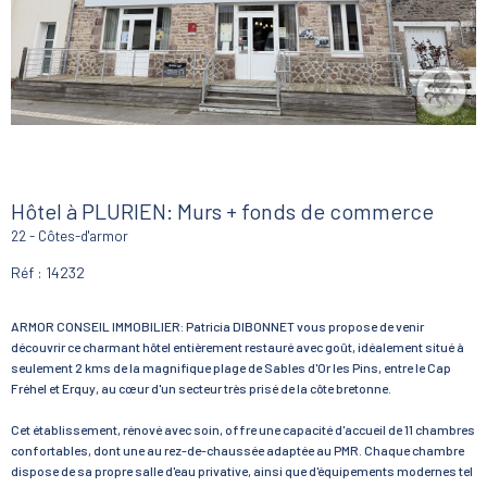
Hôtel à PLURIEN: Murs + fonds de commerce
22 - Côtes-d'armor
Réf : 14232
ARMOR CONSEIL IMMOBILIER: Patricia DIBONNET vous propose de venir
découvrir ce charmant hôtel entièrement restauré avec goût, idéalement situé à
seulement 2 kms de la magnifique plage de Sables d'Or les Pins, entre le Cap
Fréhel et Erquy, au cœur d'un secteur très prisé de la côte bretonne.
Cet établissement, rénové avec soin, offre une capacité d'accueil de 11 chambres
confortables, dont une au rez-de-chaussée adaptée au PMR. Chaque chambre
dispose de sa propre salle d'eau privative, ainsi que d'équipements modernes tel