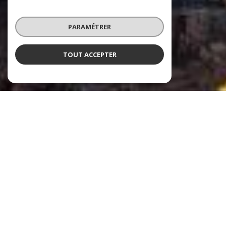
PARAMÉTRER
TOUT ACCEPTER
ARMOR CONSEIL IMMOBILIER
Immobilier Terre & Mer
Armor Conseil Immobilier, fondée en 2006, s'est imposée comme l'agence
immobilière de référence sur la Côte d'Émeraude. Avec cinq agences réparties à
des emplacements stratégiques, dont Plancoët, Matignon, Saint-Cast-le-
Guildo, et Saint-Jacut-de-la-Mer, notre agence se distingue par son expertise
approfondie et ses services diversifiés en immobilier.
Vos agences immobilières à