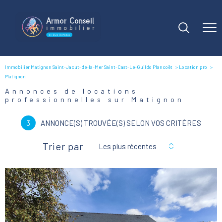
Immobilier Matignon Saint-Jacut-de-la-Mer Saint-Cast-Le-Guildo Plancoët
Location pro
Matignon
Annonces de locations
professionnelles sur Matignon
3
ANNONCE(S) TROUVÉE(S) SELON VOS CRITÈRES
Trier par
Les plus récentes