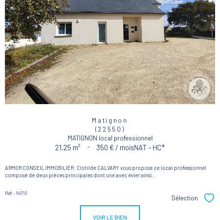
Matignon
(22550)
MATIGNON local professionnel
21,25 m²
-
350 € / mois
NAT - HC*
ARMOR CONSEIL IMMOBILIER: Clotilde CALVARY vous propose ce local professionnel
composé de deux pièces principales dont une avec évier ainsi...
Réf : 14170
Sélection
Sél
VOIR LE BIEN