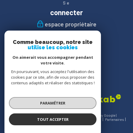
Se
connecter
espace propriétaire
Nous
Comme beaucoup, notre site
suivre
utilise les cookies
On aimerait vous accompagner pendant
votre visite.
En poursuivant, vous acceptez l'utilisation des
Nous
cookies par ce site, afin de vous proposer des
adhérons
contenus adaptés et réaliser des statistiques !
PARAMÉTRER
© 2026 | Tous droits réservés | Traduction powered by Google |
TOUT ACCEPTER
Nos honoraires
Plan du site
Mentions légales
Admin
Partenaires
Politique RGPD
Cookies