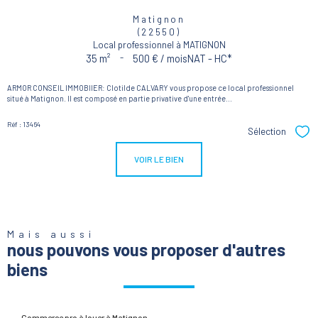
Matignon
(22550)
Local professionnel à MATIGNON
35 m²
-
500 € / mois
NAT - HC*
ARMOR CONSEIL IMMOBIIER: Clotilde CALVARY vous propose ce local professionnel
situé à Matignon. Il est composé en partie privative d'une entrée...
Réf : 13464
Sélection
Sél
VOIR LE BIEN
Mais aussi
nous pouvons vous proposer d'autres
biens
Commerce pro à louer à Matignon