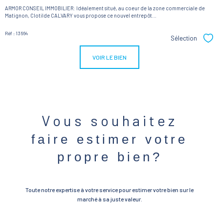
ARMOR CONSEIL IMMOBILIER: Idéalement situé, au coeur de la zone commerciale de
Matignon, Clotilde CALVARY vous propose ce nouvel entrepôt...
Réf : 13664
Sélection
Sél
VOIR LE BIEN
Vous souhaitez
faire estimer votre
propre bien?
Toute notre expertise à votre service pour estimer votre bien sur le
marché à sa juste valeur.