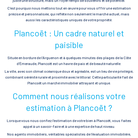
juste une structure, mais un foyer rempli de souvenirs et de potentiel.
C'est pourquoi nous mettons tout en œuvre pour vous offrir une estimation
précise et personnalisée, qui reflète non seulement le marché actuel, mais
aussi les caractéristiques uniques de votre propriété.
Plancoët : Un cadre naturel et
paisible
Située en bordure de l'Arguenon et à quelques minutes des plages de la Côte
d'Émeraude, Plancoët est un havre de paix et de beauté naturelle.
La ville, avec son climat océanique doux et agréable, est un lieu de vie privilégié,
combinant sérénité rurale et proximité avec le littoral. Cette particularité fait de
Plancoët un marché immobilier attrayant et unique.
Comment nous réalisons votre
estimation à Plancoët ?
Lorsque vous nous confiez l'estimation de votre bien à Plancoët, vous faites
appel à un savoir-faire et à une expertise de haut niveau.
Nos agents immobiliers, véritables spécialistes de l'évaluation immobilière,