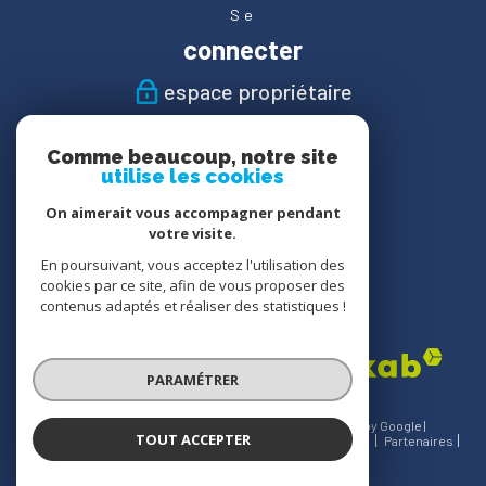
Se
connecter
espace propriétaire
Nous
Comme beaucoup, notre site
suivre
utilise les cookies
On aimerait vous accompagner pendant
votre visite.
En poursuivant, vous acceptez l'utilisation des
Nous
cookies par ce site, afin de vous proposer des
adhérons
contenus adaptés et réaliser des statistiques !
PARAMÉTRER
© 2026 | Tous droits réservés | Traduction powered by Google |
TOUT ACCEPTER
Nos honoraires
Plan du site
Mentions légales
Admin
Partenaires
Politique RGPD
Cookies