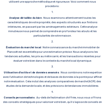
utilisent une approche méthodique et rigoureuse. Voici comment nous
procédons :
Analyse détaillée du bien
: Nous examinons attentivement toutes les
caractéristiques de votre propriété, des aspects structurels aux finitions
intérieures, en passant par les aménagements extérieurs. Cette analyse
minutieuse nous permet de comprendre en profondeur les atouts et les
particularités de votre maison.
Évaluation du marché local
: Notre connaissance du marché immobilier de
Plancoët est essentielle pour une estimation précise. Nous analysons les
tendances actuelles, les prix au mètre carré, et les transactions récentes pour
évaluer votre bien dans le contexte du marché local dynamique.
Utilisation d'outils et de données avancés
: Nous combinons notre expertise
avec l'utilisation de technologies et de bases de données à la pointe pour affiner
notre évaluation. Cela inclut des analyses comparatives de marché (ACM), des
études de la demande locale, et des prévisions de tendances immobilières.
Conseils personnalisés
: Au-delà de l'estimation chiffrée, nous vous offrons
des conseils stratégiques pour valoriser votre bien, qu'il s'agisse de conseils en